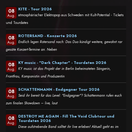
KITE - Tour 2026
08
atmosphärischer Elektropop aus Schweden mit Kult-Potential - Tickets
Aug.
und Tourdates
ROTERSAND - Konzerte 2026
08
Endlich legen Rotersand nach: Das Duo kündigt weitere, gewohnt rar
Aug.
gesäte Konzert-Termine an. Neben
KY music - "Dark Chapter" - Tourdaten 2026
08
KY music ist das Projekt der in Berlin beheimateten Sängerin,
Aug.
Frontfrau, Komponistin und Produzentin
SCHATTENMANN - Endgegner Tour 2026
08
Seid ihr bereit für das Level: "Endgegner"? Schattenmann rufen euch
Aug.
zum finalen Showdown – live, laut
DESTROY ME AGAIN - Fill The Void Clubtour und
08
Tourdaten 2026
Aug.
Diese aufstrebende Band solltet ihr live erleben! Aktuell geht es im