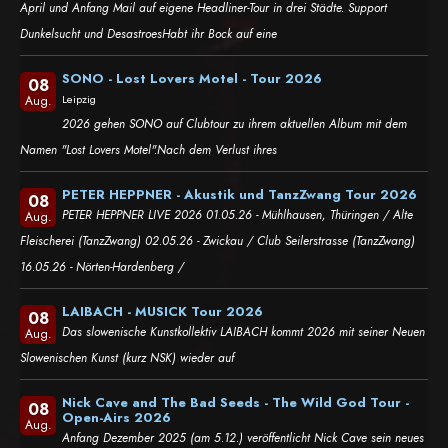
April und Anfang Mail auf eigene Headliner-Tour in drei Städte. Support
Dunkelsucht und DesastroesHabt ihr Bock auf eine
SONO - Lost Lovers Motel - Tour 2026
08
Leipzig
Aug.
2026 gehen SONO auf Clubtour zu ihrem aktuellen Album mit dem
Namen "Lost Lovers Motel".Nach dem Verlust ihres
PETER HEPPNER - Akustik und TanzZwang Tour 2026
08
PETER HEPPNER LIVE 2026 01.05.26 - Mühlhausen, Thüringen / Alte
Aug.
Fleischerei (TanzZwang) 02.05.26 - Zwickau / Club Seilerstrasse (TanzZwang)
16.05.26 - Nörten-Hardenberg /
LAIBACH - MUSICK Tour 2026
08
Das slowenische Kunstkollektiv LAIBACH kommt 2026 mit seiner Neuen
Aug.
Slowenischen Kunst (kurz NSK) wieder auf
Nick Cave and The Bad Seeds - The Wild God Tour -
08
Open-Airs 2026
Aug.
Anfang Dezember 2025 (am 5.12.) veröffentlicht Nick Cave sein neues