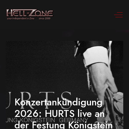
Konzertankündigung
2026: HURTS live an
der Festung Königstein