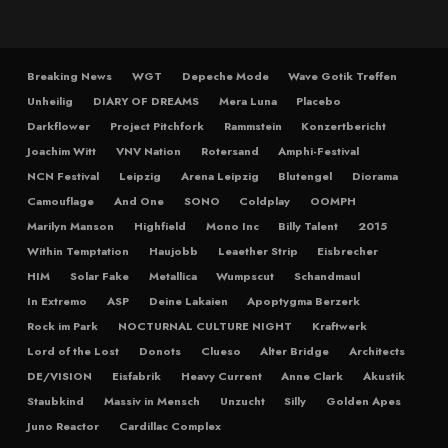
Breaking News
WGT
Depeche Mode
Wave Gotik Treffen
Unheilig
DIARY OF DREAMS
Mera Luna
Placebo
Darkflower
Project Pitchfork
Rammstein
Konzertbericht
Joachim Witt
VNV Nation
Rotersand
Amphi-Festival
NCN Festival
Leipzig
Arena Leipzig
Blutengel
Diorama
Camouflage
And One
SONO
Coldplay
OOMPH
Marilyn Manson
Highfield
Mono Inc
Billy Talent
2015
Within Temptation
Haujobb
Leaether Strip
Eisbrecher
HIM
Solar Fake
Metallica
Wumpscut
Schandmaul
In Extremo
ASP
Deine Lakaien
Apoptygma Berzerk
Rock im Park
NOCTURNAL CULTURE NIGHT
Kraftwerk
Lord of the Lost
Donots
Clueso
Alter Bridge
Architects
DE/VISION
Eisfabrik
Heavy Current
Anne Clark
Akustik
Staubkind
Massiv in Mensch
Unzucht
Silly
Golden Apes
Juno Reactor
Cardillac Complex