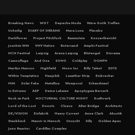
Breaking News
WGT
Depeche Mode
Wave Gotik Treffen
Unheilig
DIARY OF DREAMS
Mera Luna
Placebo
Darkflower
Project Pitchfork
Rammstein
Konzertbericht
Joachim Witt
VNV Nation
Rotersand
Amphi-Festival
NCN Festival
Leipzig
Arena Leipzig
Blutengel
Diorama
Camouflage
And One
SONO
Coldplay
OOMPH
Marilyn Manson
Highfield
Mono Inc
Billy Talent
2015
Within Temptation
Haujobb
Leaether Strip
Eisbrecher
HIM
Solar Fake
Metallica
Wumpscut
Schandmaul
In Extremo
ASP
Deine Lakaien
Apoptygma Berzerk
Rock im Park
NOCTURNAL CULTURE NIGHT
Kraftwerk
Lord of the Lost
Donots
Clueso
Alter Bridge
Architects
DE/VISION
Eisfabrik
Heavy Current
Anne Clark
Akustik
Staubkind
Massiv in Mensch
Unzucht
Silly
Golden Apes
Juno Reactor
Cardillac Complex