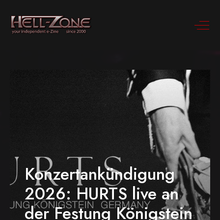
Konzertankündigung
2026: HURTS live an
der Festung Königstein