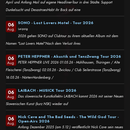
April und Anfang Mail auf eigene Headliner-Tour in drei Städte. Support
Dunkelsucht und DesastroesHabt ihr Bock auf eine
SONO - Lost Lovers Motel - Tour 2026
06
Leipzig
Aug.
2026 gehen SONO auf Clubtour zu ihrem aktuellen Album mit dem
Namen "Lost Lovers Motel".Nach dem Verlust ihres
PETER HEPPNER - Akustik und TanzZwang Tour 2026
06
PETER HEPPNER LIVE 2026 01.05.26 - Mühlhausen, Thüringen / Alte
Aug.
Fleischerei (TanzZwang) 02.05.26 - Zwickau / Club Seilerstrasse (TanzZwang)
16.05.26 - Nörten-Hardenberg /
LAIBACH - MUSICK Tour 2026
06
Das slowenische Kunstkollektiv LAIBACH kommt 2026 mit seiner Neuen
Aug.
Slowenischen Kunst (kurz NSK) wieder auf
Nick Cave and The Bad Seeds - The Wild God Tour -
06
Open-Airs 2026
Aug.
Anfang Dezember 2025 (am 5.12.) veröffentlicht Nick Cave sein neues