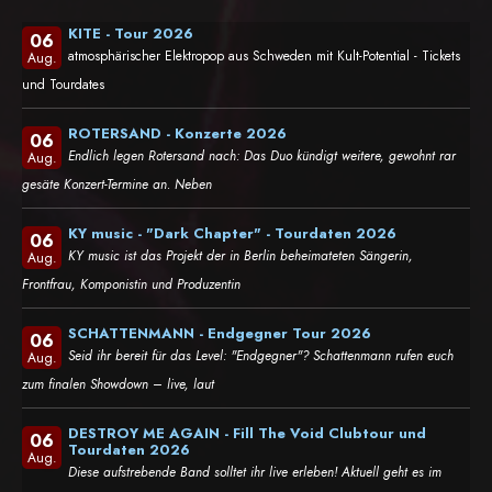
KITE - Tour 2026
06
atmosphärischer Elektropop aus Schweden mit Kult-Potential - Tickets
Aug.
und Tourdates
ROTERSAND - Konzerte 2026
06
Endlich legen Rotersand nach: Das Duo kündigt weitere, gewohnt rar
Aug.
gesäte Konzert-Termine an. Neben
KY music - "Dark Chapter" - Tourdaten 2026
06
KY music ist das Projekt der in Berlin beheimateten Sängerin,
Aug.
Frontfrau, Komponistin und Produzentin
SCHATTENMANN - Endgegner Tour 2026
06
Seid ihr bereit für das Level: "Endgegner"? Schattenmann rufen euch
Aug.
zum finalen Showdown – live, laut
DESTROY ME AGAIN - Fill The Void Clubtour und
06
Tourdaten 2026
Aug.
Diese aufstrebende Band solltet ihr live erleben! Aktuell geht es im