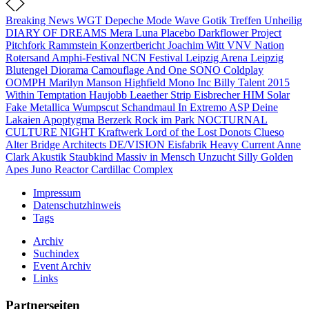
Breaking News
WGT
Depeche Mode
Wave Gotik Treffen
Unheilig
DIARY OF DREAMS
Mera Luna
Placebo
Darkflower
Project
Pitchfork
Rammstein
Konzertbericht
Joachim Witt
VNV Nation
Rotersand
Amphi-Festival
NCN Festival
Leipzig
Arena Leipzig
Blutengel
Diorama
Camouflage
And One
SONO
Coldplay
OOMPH
Marilyn Manson
Highfield
Mono Inc
Billy Talent
2015
Within Temptation
Haujobb
Leaether Strip
Eisbrecher
HIM
Solar
Fake
Metallica
Wumpscut
Schandmaul
In Extremo
ASP
Deine
Lakaien
Apoptygma Berzerk
Rock im Park
NOCTURNAL
CULTURE NIGHT
Kraftwerk
Lord of the Lost
Donots
Clueso
Alter Bridge
Architects
DE/VISION
Eisfabrik
Heavy Current
Anne
Clark
Akustik
Staubkind
Massiv in Mensch
Unzucht
Silly
Golden
Apes
Juno Reactor
Cardillac Complex
Impressum
Datenschutzhinweis
Tags
Archiv
Suchindex
Event Archiv
Links
Partnerseiten