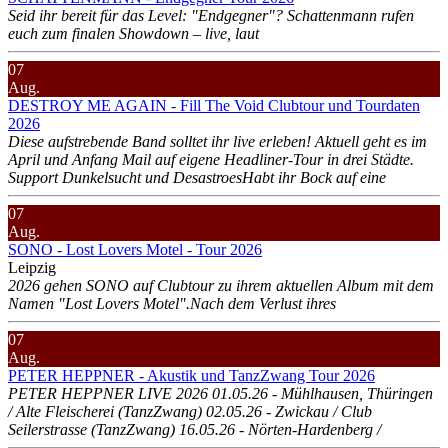
Seid ihr bereit für das Level: "Endgegner"? Schattenmann rufen
euch zum finalen Showdown – live, laut
07
Aug.
DESTROY ME AGAIN - Fill The Void Clubtour und Tourdaten
2026
Diese aufstrebende Band solltet ihr live erleben! Aktuell geht es im
April und Anfang Mail auf eigene Headliner-Tour in drei Städte.
Support Dunkelsucht und DesastroesHabt ihr Bock auf eine
07
Aug.
SONO - Lost Lovers Motel - Tour 2026
Leipzig
2026 gehen SONO auf Clubtour zu ihrem aktuellen Album mit dem
Namen "Lost Lovers Motel".Nach dem Verlust ihres
07
Aug.
PETER HEPPNER - Akustik und TanzZwang Tour 2026
PETER HEPPNER LIVE 2026 01.05.26 - Mühlhausen, Thüringen
/ Alte Fleischerei (TanzZwang) 02.05.26 - Zwickau / Club
Seilerstrasse (TanzZwang) 16.05.26 - Nörten-Hardenberg /