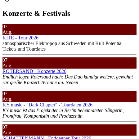
Konzerte & Festivals
07
Aug.
KITE - Tour 2026
atmosphärischer Elektropop aus Schweden mit Kult-Potential -
Tickets und Tourdates
07
Aug.
ROTERSAND - Konzerte 2026
Endlich legen Rotersand nach: Das Duo kündigt weitere, gewohnt
rar gesäte Konzert-Termine an. Neben
07
Aug.
KY music - "Dark Chapter" - Tourdaten 2026
KY music ist das Projekt der in Berlin beheimateten Sängerin,
Frontfrau, Komponistin und Produzentin
07
Aug.
SCHATTENMANN - Endgegner Tour 2026