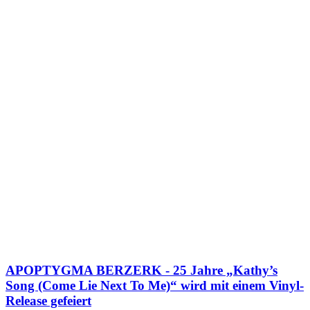
APOPTYGMA BERZERK - 25 Jahre „Kathy’s
Song (Come Lie Next To Me)“ wird mit einem Vinyl-
Release gefeiert