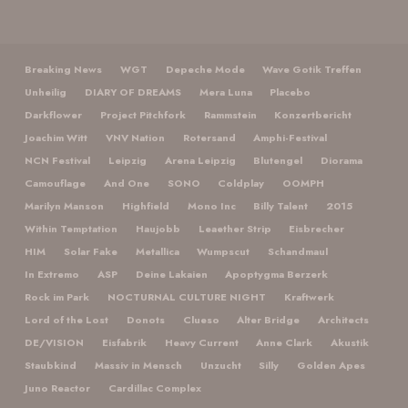
Breaking News
WGT
Depeche Mode
Wave Gotik Treffen
Unheilig
DIARY OF DREAMS
Mera Luna
Placebo
Darkflower
Project Pitchfork
Rammstein
Konzertbericht
Joachim Witt
VNV Nation
Rotersand
Amphi-Festival
NCN Festival
Leipzig
Arena Leipzig
Blutengel
Diorama
Camouflage
And One
SONO
Coldplay
OOMPH
Marilyn Manson
Highfield
Mono Inc
Billy Talent
2015
Within Temptation
Haujobb
Leaether Strip
Eisbrecher
HIM
Solar Fake
Metallica
Wumpscut
Schandmaul
In Extremo
ASP
Deine Lakaien
Apoptygma Berzerk
Rock im Park
NOCTURNAL CULTURE NIGHT
Kraftwerk
Lord of the Lost
Donots
Clueso
Alter Bridge
Architects
DE/VISION
Eisfabrik
Heavy Current
Anne Clark
Akustik
Staubkind
Massiv in Mensch
Unzucht
Silly
Golden Apes
Juno Reactor
Cardillac Complex