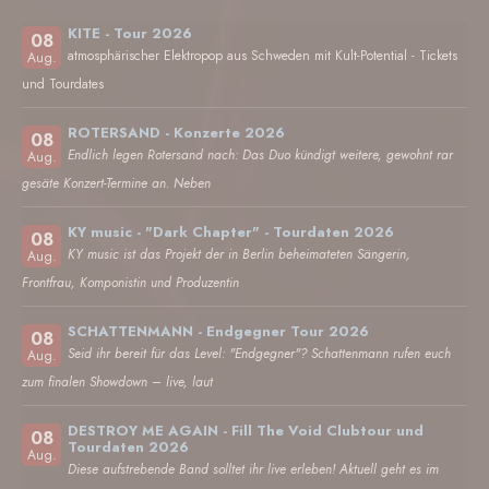
KITE - Tour 2026
08
atmosphärischer Elektropop aus Schweden mit Kult-Potential - Tickets
Aug.
und Tourdates
ROTERSAND - Konzerte 2026
08
Endlich legen Rotersand nach: Das Duo kündigt weitere, gewohnt rar
Aug.
gesäte Konzert-Termine an. Neben
KY music - "Dark Chapter" - Tourdaten 2026
08
KY music ist das Projekt der in Berlin beheimateten Sängerin,
Aug.
Frontfrau, Komponistin und Produzentin
SCHATTENMANN - Endgegner Tour 2026
08
Seid ihr bereit für das Level: "Endgegner"? Schattenmann rufen euch
Aug.
zum finalen Showdown – live, laut
DESTROY ME AGAIN - Fill The Void Clubtour und
08
Tourdaten 2026
Aug.
Diese aufstrebende Band solltet ihr live erleben! Aktuell geht es im