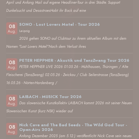
April und Anfang Mail auf eigene Headliner-Tour in drei Städte. Support
Dunkelsucht und DesastroesHabt ihr Bock auf eine
SONO - Lost Lovers Motel - Tour 2026
08
Leipzig
Aug.
2026 gehen SONO auf Clubtour zu ihrem aktuellen Album mit dem
Namen "Lost Lovers Motel".Nach dem Verlust ihres
PETER HEPPNER - Akustik und TanzZwang Tour 2026
08
PETER HEPPNER LIVE 2026 01.05.26 - Mühlhausen, Thüringen / Alte
Aug.
Fleischerei (TanzZwang) 02.05.26 - Zwickau / Club Seilerstrasse (TanzZwang)
16.05.26 - Nörten-Hardenberg /
LAIBACH - MUSICK Tour 2026
08
Das slowenische Kunstkollektiv LAIBACH kommt 2026 mit seiner Neuen
Aug.
Slowenischen Kunst (kurz NSK) wieder auf
Nick Cave and The Bad Seeds - The Wild God Tour -
08
Open-Airs 2026
Aug.
Anfang Dezember 2025 (am 5.12.) veröffentlicht Nick Cave sein neues