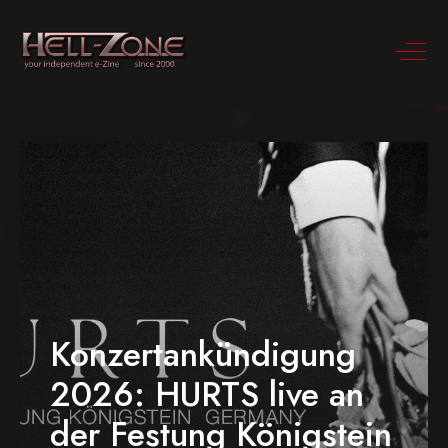
Konzertankündigung
2026: HURTS live an
der Festung Königstein