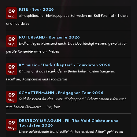
KITE - Tour 2026
09
atmosphärischer Elektropop aus Schweden mit Kult-Potential - Tickets
Aug.
und Tourdates
ROTERSAND - Konzerte 2026
09
Endlich legen Rotersand nach: Das Duo kündigt weitere, gewohnt rar
Aug.
gesäte Konzert-Termine an. Neben
KY music - "Dark Chapter" - Tourdaten 2026
09
KY music ist das Projekt der in Berlin beheimateten Sängerin,
Aug.
Frontfrau, Komponistin und Produzentin
SCHATTENMANN - Endgegner Tour 2026
09
Seid ihr bereit für das Level: "Endgegner"? Schattenmann rufen euch
Aug.
zum finalen Showdown – live, laut
DESTROY ME AGAIN - Fill The Void Clubtour und
09
Tourdaten 2026
Aug.
Diese aufstrebende Band solltet ihr live erleben! Aktuell geht es im