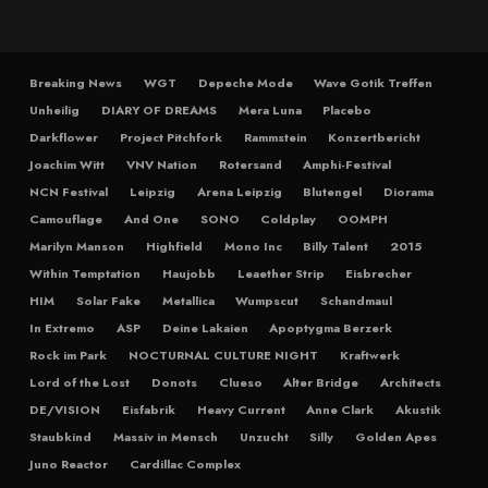
Breaking News
WGT
Depeche Mode
Wave Gotik Treffen
Unheilig
DIARY OF DREAMS
Mera Luna
Placebo
Darkflower
Project Pitchfork
Rammstein
Konzertbericht
Joachim Witt
VNV Nation
Rotersand
Amphi-Festival
NCN Festival
Leipzig
Arena Leipzig
Blutengel
Diorama
Camouflage
And One
SONO
Coldplay
OOMPH
Marilyn Manson
Highfield
Mono Inc
Billy Talent
2015
Within Temptation
Haujobb
Leaether Strip
Eisbrecher
HIM
Solar Fake
Metallica
Wumpscut
Schandmaul
In Extremo
ASP
Deine Lakaien
Apoptygma Berzerk
Rock im Park
NOCTURNAL CULTURE NIGHT
Kraftwerk
Lord of the Lost
Donots
Clueso
Alter Bridge
Architects
DE/VISION
Eisfabrik
Heavy Current
Anne Clark
Akustik
Staubkind
Massiv in Mensch
Unzucht
Silly
Golden Apes
Juno Reactor
Cardillac Complex