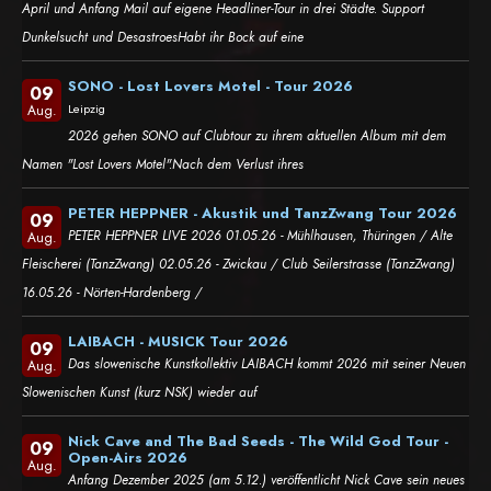
April und Anfang Mail auf eigene Headliner-Tour in drei Städte. Support
Dunkelsucht und DesastroesHabt ihr Bock auf eine
SONO - Lost Lovers Motel - Tour 2026
09
Leipzig
Aug.
2026 gehen SONO auf Clubtour zu ihrem aktuellen Album mit dem
Namen "Lost Lovers Motel".Nach dem Verlust ihres
PETER HEPPNER - Akustik und TanzZwang Tour 2026
09
PETER HEPPNER LIVE 2026 01.05.26 - Mühlhausen, Thüringen / Alte
Aug.
Fleischerei (TanzZwang) 02.05.26 - Zwickau / Club Seilerstrasse (TanzZwang)
16.05.26 - Nörten-Hardenberg /
LAIBACH - MUSICK Tour 2026
09
Das slowenische Kunstkollektiv LAIBACH kommt 2026 mit seiner Neuen
Aug.
Slowenischen Kunst (kurz NSK) wieder auf
Nick Cave and The Bad Seeds - The Wild God Tour -
09
Open-Airs 2026
Aug.
Anfang Dezember 2025 (am 5.12.) veröffentlicht Nick Cave sein neues