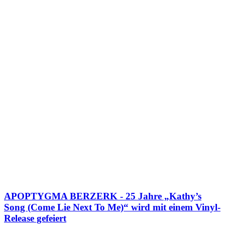
APOPTYGMA BERZERK - 25 Jahre „Kathy’s
Song (Come Lie Next To Me)“ wird mit einem Vinyl-
Release gefeiert