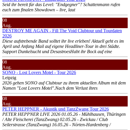
Seid ihr bereit für das Level: "Endgegner"? Schattenmann rufen
euch zum finalen Showdown – live, laut
08
Aug.
DESTROY ME AGAIN - Fill The Void Clubtour und Tourdaten
2026
Diese aufstrebende Band solltet ihr live erleben! Aktuell geht es im
April und Anfang Mail auf eigene Headliner-Tour in drei Städte.
Support Dunkelsucht und DesastroesHabt ihr Bock auf eine
08
Aug.
SONO - Lost Lovers Motel - Tour 2026
Leipzig
2026 gehen SONO auf Clubtour zu ihrem aktuellen Album mit dem
Namen "Lost Lovers Motel".Nach dem Verlust ihres
08
Aug.
PETER HEPPNER - Akustik und TanzZwang Tour 2026
PETER HEPPNER LIVE 2026 01.05.26 - Mühlhausen, Thüringen
/ Alte Fleischerei (TanzZwang) 02.05.26 - Zwickau / Club
Seilerstrasse (TanzZwang) 16.05.26 - Nörten-Hardenberg /