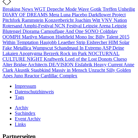
Breaking News
WGT
Depeche Mode
Wave Gotik Treffen
Unheilig
DIARY OF DREAMS
Mera Luna
Placebo
Darkflower
Project
Pitchfork
Rammstein
Konzertbericht
Joachim Witt
VNV Nation
Rotersand
Amphi-Festival
NCN Festival
Leipzig
Arena Leipzig
Blutengel
Diorama
Camouflage
And One
SONO
Coldplay
OOMPH
Marilyn Manson
Highfield
Mono Inc
Billy Talent
2015
Within Temptation
Haujobb
Leaether Strip
Eisbrecher
HIM
Solar
Fake
Metallica
Wumpscut
Schandmaul
In Extremo
ASP
Deine
Lakaien
Apoptygma Berzerk
Rock im Park
NOCTURNAL
CULTURE NIGHT
Kraftwerk
Lord of the Lost
Donots
Clueso
Alter Bridge
Architects
DE/VISION
Eisfabrik
Heavy Current
Anne
Clark
Akustik
Staubkind
Massiv in Mensch
Unzucht
Silly
Golden
Apes
Juno Reactor
Cardillac Complex
Impressum
Datenschutzhinweis
Tags
Archiv
Suchindex
Event Archiv
Links
Partnerseiten