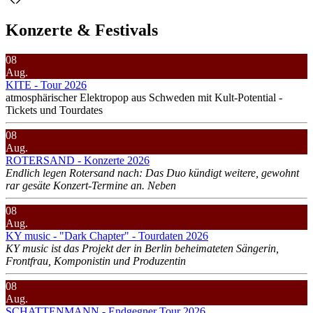
Konzerte & Festivals
08
Aug.
KITE - Tour 2026
atmosphärischer Elektropop aus Schweden mit Kult-Potential -
Tickets und Tourdates
08
Aug.
ROTERSAND - Konzerte 2026
Endlich legen Rotersand nach: Das Duo kündigt weitere, gewohnt
rar gesäte Konzert-Termine an. Neben
08
Aug.
KY music - "Dark Chapter" - Tourdaten 2026
KY music ist das Projekt der in Berlin beheimateten Sängerin,
Frontfrau, Komponistin und Produzentin
08
Aug.
SCHATTENMANN - Endgegner Tour 2026