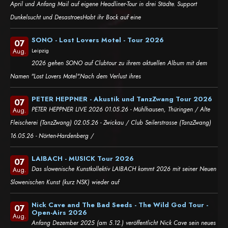
April und Anfang Mail auf eigene Headliner-Tour in drei Städte. Support
Dunkelsucht und DesastroesHabt ihr Bock auf eine
SONO - Lost Lovers Motel - Tour 2026
07
Leipzig
Aug.
2026 gehen SONO auf Clubtour zu ihrem aktuellen Album mit dem
Namen "Lost Lovers Motel".Nach dem Verlust ihres
PETER HEPPNER - Akustik und TanzZwang Tour 2026
07
PETER HEPPNER LIVE 2026 01.05.26 - Mühlhausen, Thüringen / Alte
Aug.
Fleischerei (TanzZwang) 02.05.26 - Zwickau / Club Seilerstrasse (TanzZwang)
16.05.26 - Nörten-Hardenberg /
LAIBACH - MUSICK Tour 2026
07
Das slowenische Kunstkollektiv LAIBACH kommt 2026 mit seiner Neuen
Aug.
Slowenischen Kunst (kurz NSK) wieder auf
Nick Cave and The Bad Seeds - The Wild God Tour -
07
Open-Airs 2026
Aug.
Anfang Dezember 2025 (am 5.12.) veröffentlicht Nick Cave sein neues