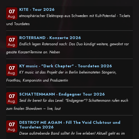
KITE - Tour 2026
07
atmosphärischer Elektropop aus Schweden mit Kult-Potential - Tickets
Aug.
und Tourdates
ROTERSAND - Konzerte 2026
07
Endlich legen Rotersand nach: Das Duo kündigt weitere, gewohnt rar
Aug.
gesäte Konzert-Termine an. Neben
KY music - "Dark Chapter" - Tourdaten 2026
07
KY music ist das Projekt der in Berlin beheimateten Sängerin,
Aug.
Frontfrau, Komponistin und Produzentin
SCHATTENMANN - Endgegner Tour 2026
07
Seid ihr bereit für das Level: "Endgegner"? Schattenmann rufen euch
Aug.
zum finalen Showdown – live, laut
DESTROY ME AGAIN - Fill The Void Clubtour und
07
Tourdaten 2026
Aug.
Diese aufstrebende Band solltet ihr live erleben! Aktuell geht es im