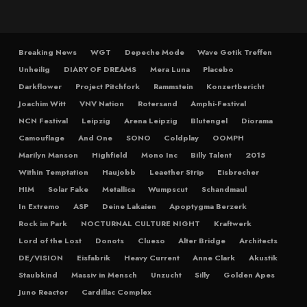
Breaking News
WGT
Depeche Mode
Wave Gotik Treffen
Unheilig
DIARY OF DREAMS
Mera Luna
Placebo
Darkflower
Project Pitchfork
Rammstein
Konzertbericht
Joachim Witt
VNV Nation
Rotersand
Amphi-Festival
NCN Festival
Leipzig
Arena Leipzig
Blutengel
Diorama
Camouflage
And One
SONO
Coldplay
OOMPH
Marilyn Manson
Highfield
Mono Inc
Billy Talent
2015
Within Temptation
Haujobb
Leaether Strip
Eisbrecher
HIM
Solar Fake
Metallica
Wumpscut
Schandmaul
In Extremo
ASP
Deine Lakaien
Apoptygma Berzerk
Rock im Park
NOCTURNAL CULTURE NIGHT
Kraftwerk
Lord of the Lost
Donots
Clueso
Alter Bridge
Architects
DE/VISION
Eisfabrik
Heavy Current
Anne Clark
Akustik
Staubkind
Massiv in Mensch
Unzucht
Silly
Golden Apes
Juno Reactor
Cardillac Complex