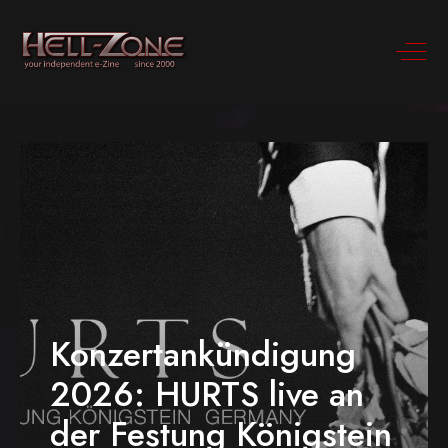
Konzertankündigung
2026: HURTS live an
der Festung Königstein