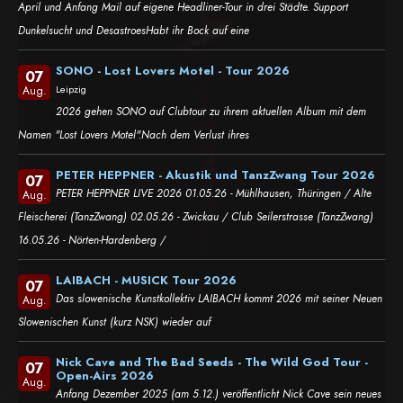
April und Anfang Mail auf eigene Headliner-Tour in drei Städte. Support
Dunkelsucht und DesastroesHabt ihr Bock auf eine
SONO - Lost Lovers Motel - Tour 2026
07
Leipzig
Aug.
2026 gehen SONO auf Clubtour zu ihrem aktuellen Album mit dem
Namen "Lost Lovers Motel".Nach dem Verlust ihres
PETER HEPPNER - Akustik und TanzZwang Tour 2026
07
PETER HEPPNER LIVE 2026 01.05.26 - Mühlhausen, Thüringen / Alte
Aug.
Fleischerei (TanzZwang) 02.05.26 - Zwickau / Club Seilerstrasse (TanzZwang)
16.05.26 - Nörten-Hardenberg /
LAIBACH - MUSICK Tour 2026
07
Das slowenische Kunstkollektiv LAIBACH kommt 2026 mit seiner Neuen
Aug.
Slowenischen Kunst (kurz NSK) wieder auf
Nick Cave and The Bad Seeds - The Wild God Tour -
07
Open-Airs 2026
Aug.
Anfang Dezember 2025 (am 5.12.) veröffentlicht Nick Cave sein neues