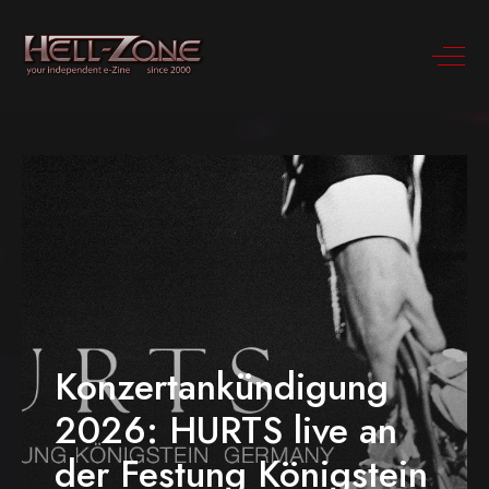
Konzertankündigung
2026: HURTS live an
der Festung Königstein