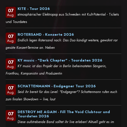
KITE - Tour 2026
07
atmosphärischer Elektropop aus Schweden mit Kult-Potential - Tickets
Aug.
und Tourdates
ROTERSAND - Konzerte 2026
07
Endlich legen Rotersand nach: Das Duo kündigt weitere, gewohnt rar
Aug.
gesäte Konzert-Termine an. Neben
KY music - "Dark Chapter" - Tourdaten 2026
07
KY music ist das Projekt der in Berlin beheimateten Sängerin,
Aug.
Frontfrau, Komponistin und Produzentin
SCHATTENMANN - Endgegner Tour 2026
07
Seid ihr bereit für das Level: "Endgegner"? Schattenmann rufen euch
Aug.
zum finalen Showdown – live, laut
DESTROY ME AGAIN - Fill The Void Clubtour und
07
Tourdaten 2026
Aug.
Diese aufstrebende Band solltet ihr live erleben! Aktuell geht es im