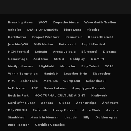
Breaking News
WGT
Depeche Mode
Wave Gotik Treffen
Unheilig
DIARY OF DREAMS
Mera Luna
Placebo
Darkflower
Project Pitchfork
Rammstein
Konzertbericht
Joachim Witt
VNV Nation
Rotersand
Amphi-Festival
NCN Festival
Leipzig
Arena Leipzig
Blutengel
Diorama
Camouflage
And One
SONO
Coldplay
OOMPH
Marilyn Manson
Highfield
Mono Inc
Billy Talent
2015
Within Temptation
Haujobb
Leaether Strip
Eisbrecher
HIM
Solar Fake
Metallica
Wumpscut
Schandmaul
In Extremo
ASP
Deine Lakaien
Apoptygma Berzerk
Rock im Park
NOCTURNAL CULTURE NIGHT
Kraftwerk
Lord of the Lost
Donots
Clueso
Alter Bridge
Architects
DE/VISION
Eisfabrik
Heavy Current
Anne Clark
Akustik
Staubkind
Massiv in Mensch
Unzucht
Silly
Golden Apes
Juno Reactor
Cardillac Complex