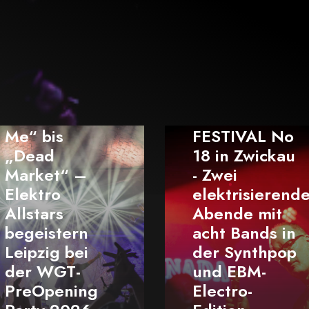
e On
ELEKTRISCH
FESTIVAL No
18 in Zwickau
–
- Zwei
P
elektrisierende
P
Abende mit
E
n
acht Bands in
l
i
der Synthpop
C
und EBM-
2
ng
Electro-
F