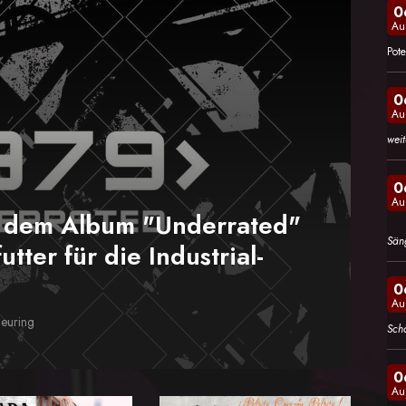
0
Au
Pote
0
Au
wei
0
Au
m dem Album "Underrated"
Sän
utter für die Industrial-
0
Au
heuring
Sch
0
Au