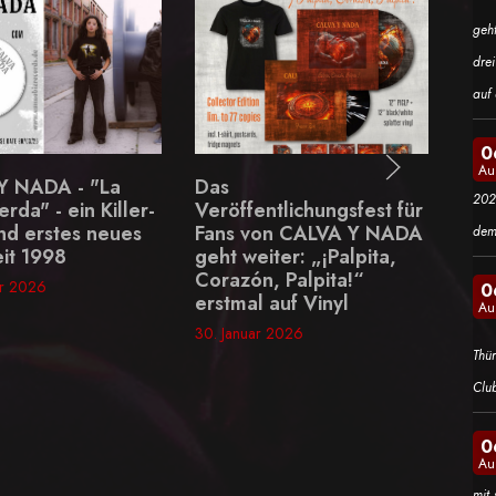
geh
dre
auf 
0
Au
Das
Motionless In White -
202
Veröffentlichungsfest für
neue Single "Afraid o
Fans von CALVA Y NADA
the Dark" schlägt voll
dem
geht weiter: „¡Palpita,
30. Januar 2026
Corazón, Palpita!“
0
erstmal auf Vinyl
Au
30. Januar 2026
Thü
Clu
0
Au
mit