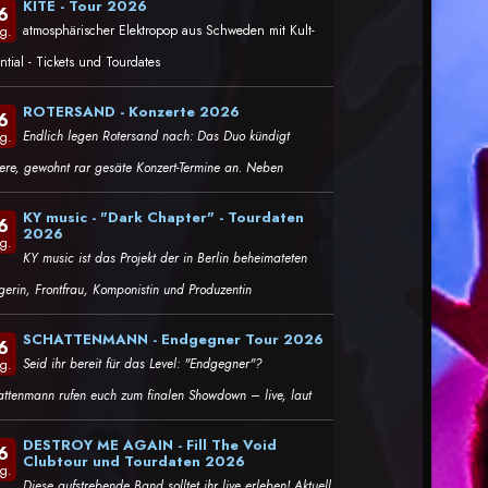
KITE - Tour 2026
6
atmosphärischer Elektropop aus Schweden mit Kult-
g.
ntial - Tickets und Tourdates
ROTERSAND - Konzerte 2026
6
Endlich legen Rotersand nach: Das Duo kündigt
g.
tere, gewohnt rar gesäte Konzert-Termine an. Neben
KY music - "Dark Chapter" - Tourdaten
6
2026
g.
KY music ist das Projekt der in Berlin beheimateten
gerin, Frontfrau, Komponistin und Produzentin
SCHATTENMANN - Endgegner Tour 2026
6
Seid ihr bereit für das Level: "Endgegner"?
g.
attenmann rufen euch zum finalen Showdown – live, laut
DESTROY ME AGAIN - Fill The Void
6
Clubtour und Tourdaten 2026
g.
Diese aufstrebende Band solltet ihr live erleben! Aktuell