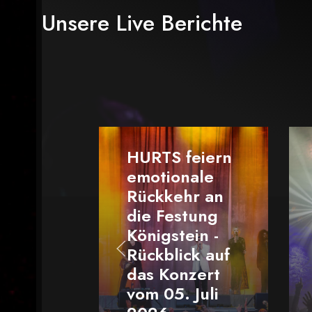
Unsere Live Berichte
Von „Tak
Me“ bis
HURTS feiern
„Dead
emotionale
Market“ 
Rückkehr an
Elektro
die Festung
Allstars
Königstein -
begeister
Rückblick auf
Leipzig be
das Konzert
der WGT-
vom 05. Juli
PreOpeni