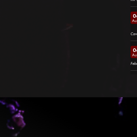
0
Au
Cav
0
Au
Feb