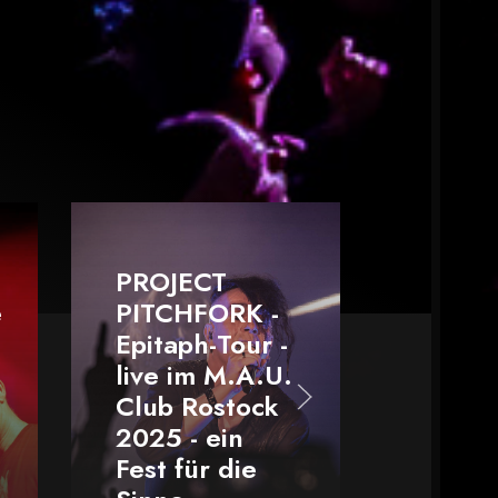
IMPERICON
FESTIVAL
Leipzig 2025 -
ROJECT
Die Ohren
ITCHFORK -
klingeln
pitaph-Tour -
immer noch
ive im M.A.U.
und wir
lub Rostock
schwelgen in
025 - ein
Erinnerungen
est für die
- unser