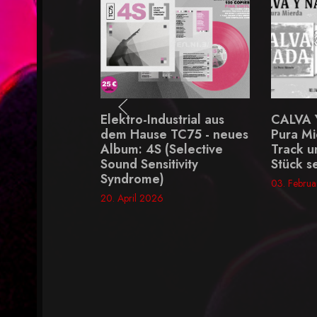
Elektro-Industrial aus
CALVA Y NADA - "La
dem Hause TC75 - neues
Pura Mierda" - ein Killer-
Album: 4S (Selective
Track und erstes neues
Sound Sensitivity
Stück seit 1998
Syndrome)
03. Februar 2026
20. April 2026