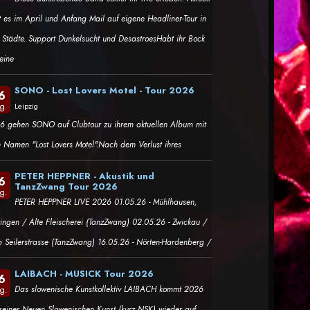
t es im April und Anfang Mail auf eigene Headliner-Tour in
i Städte. Support Dunkelsucht und DesastroesHabt ihr Bock
eine
SONO - Lost Lovers Motel - Tour 2026
6
g.
Leipzig
6 gehen SONO auf Clubtour zu ihrem aktuellen Album mit
f
 ein
 Namen "Lost Lovers Motel".Nach dem Verlust ihres
PETER HEPPNER - Akustik und
6
TanzZwang Tour 2026
g.
PETER HEPPNER LIVE 2026 01.05.26 - Mühlhausen,
ringen / Alte Fleischerei (TanzZwang) 02.05.26 - Zwickau /
b Seilerstrasse (TanzZwang) 16.05.26 - Nörten-Hardenberg /
LAIBACH - MUSICK Tour 2026
6
Das slowenische Kunstkollektiv LAIBACH kommt 2026
g.
 seiner Neuen Slowenischen Kunst (kurz NSK) wieder auf