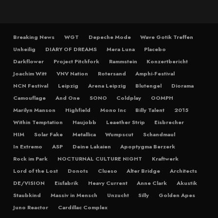
Breaking News
WGT
Depeche Mode
Wave Gotik Treffen
Unheilig
DIARY OF DREAMS
Mera Luna
Placebo
Darkflower
Project Pitchfork
Rammstein
Konzertbericht
Joachim Witt
VNV Nation
Rotersand
Amphi-Festival
NCN Festival
Leipzig
Arena Leipzig
Blutengel
Diorama
Camouflage
And One
SONO
Coldplay
OOMPH
Marilyn Manson
Highfield
Mono Inc
Billy Talent
2015
Within Temptation
Haujobb
Leaether Strip
Eisbrecher
HIM
Solar Fake
Metallica
Wumpscut
Schandmaul
In Extremo
ASP
Deine Lakaien
Apoptygma Berzerk
Rock im Park
NOCTURNAL CULTURE NIGHT
Kraftwerk
Lord of the Lost
Donots
Clueso
Alter Bridge
Architects
DE/VISION
Eisfabrik
Heavy Current
Anne Clark
Akustik
Staubkind
Massiv in Mensch
Unzucht
Silly
Golden Apes
Juno Reactor
Cardillac Complex