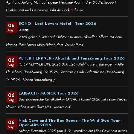
April und Anfang Mail auf eigene Headliner-Tour in drei Städte. Support
Dunkelsucht und DesastroesHabt ihr Bock auf eine
SONO - Lost Lovers Motel - Tour 2026
06
Leipzig
Aug.
2026 gehen SONO auf Clubtour zu ihrem aktuellen Album mit dem
Namen "Lost Lovers Motel".Nach dem Verlust ihres
PETER HEPPNER - Akustik und TanzZwang Tour 2026
06
PETER HEPPNER LIVE 2026 01.05.26 - Mühlhausen, Thüringen / Alte
Aug.
Fleischerei (TanzZwang) 02.05.26 - Zwickau / Club Seilerstrasse (TanzZwang)
16.05.26 - Nörten-Hardenberg /
LAIBACH - MUSICK Tour 2026
06
Das slowenische Kunstkollektiv LAIBACH kommt 2026 mit seiner Neuen
Aug.
Slowenischen Kunst (kurz NSK) wieder auf
Nick Cave and The Bad Seeds - The Wild God Tour -
06
Open-Airs 2026
Aug.
Anfang Dezember 2025 (am 5.12.) veröffentlicht Nick Cave sein neues