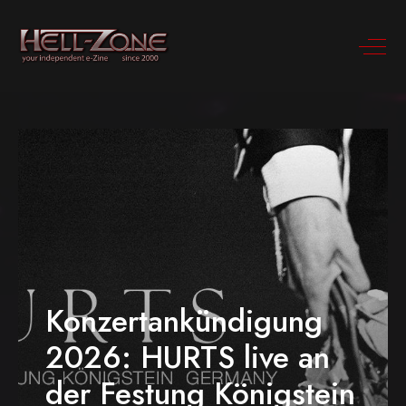
Konzertankündigung
2026: HURTS live an
der Festung Königstein