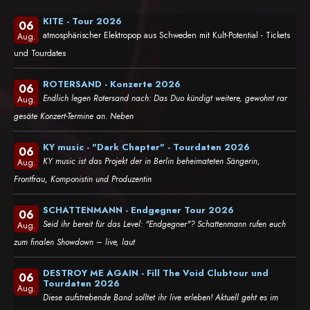
KITE - Tour 2026
06
atmosphärischer Elektropop aus Schweden mit Kult-Potential - Tickets
Aug.
und Tourdates
ROTERSAND - Konzerte 2026
06
Endlich legen Rotersand nach: Das Duo kündigt weitere, gewohnt rar
Aug.
gesäte Konzert-Termine an. Neben
KY music - "Dark Chapter" - Tourdaten 2026
06
KY music ist das Projekt der in Berlin beheimateten Sängerin,
Aug.
Frontfrau, Komponistin und Produzentin
SCHATTENMANN - Endgegner Tour 2026
06
Seid ihr bereit für das Level: "Endgegner"? Schattenmann rufen euch
Aug.
zum finalen Showdown – live, laut
DESTROY ME AGAIN - Fill The Void Clubtour und
06
Tourdaten 2026
Aug.
Diese aufstrebende Band solltet ihr live erleben! Aktuell geht es im