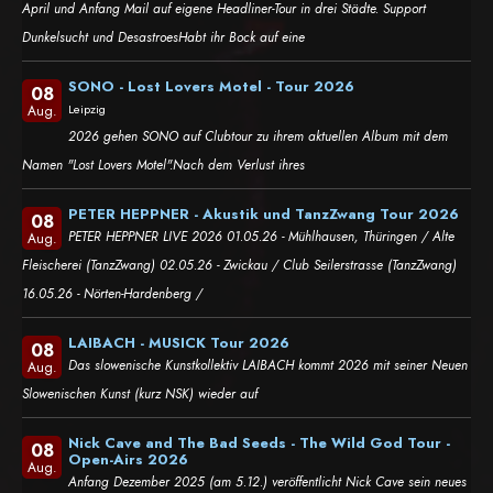
April und Anfang Mail auf eigene Headliner-Tour in drei Städte. Support
Dunkelsucht und DesastroesHabt ihr Bock auf eine
SONO - Lost Lovers Motel - Tour 2026
08
Leipzig
Aug.
2026 gehen SONO auf Clubtour zu ihrem aktuellen Album mit dem
Namen "Lost Lovers Motel".Nach dem Verlust ihres
PETER HEPPNER - Akustik und TanzZwang Tour 2026
08
PETER HEPPNER LIVE 2026 01.05.26 - Mühlhausen, Thüringen / Alte
Aug.
Fleischerei (TanzZwang) 02.05.26 - Zwickau / Club Seilerstrasse (TanzZwang)
16.05.26 - Nörten-Hardenberg /
LAIBACH - MUSICK Tour 2026
08
Das slowenische Kunstkollektiv LAIBACH kommt 2026 mit seiner Neuen
Aug.
Slowenischen Kunst (kurz NSK) wieder auf
Nick Cave and The Bad Seeds - The Wild God Tour -
08
Open-Airs 2026
Aug.
Anfang Dezember 2025 (am 5.12.) veröffentlicht Nick Cave sein neues