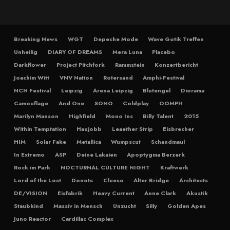
Breaking News
WGT
Depeche Mode
Wave Gotik Treffen
Unheilig
DIARY OF DREAMS
Mera Luna
Placebo
Darkflower
Project Pitchfork
Rammstein
Konzertbericht
Joachim Witt
VNV Nation
Rotersand
Amphi-Festival
NCN Festival
Leipzig
Arena Leipzig
Blutengel
Diorama
Camouflage
And One
SONO
Coldplay
OOMPH
Marilyn Manson
Highfield
Mono Inc
Billy Talent
2015
Within Temptation
Haujobb
Leaether Strip
Eisbrecher
HIM
Solar Fake
Metallica
Wumpscut
Schandmaul
In Extremo
ASP
Deine Lakaien
Apoptygma Berzerk
Rock im Park
NOCTURNAL CULTURE NIGHT
Kraftwerk
Lord of the Lost
Donots
Clueso
Alter Bridge
Architects
DE/VISION
Eisfabrik
Heavy Current
Anne Clark
Akustik
Staubkind
Massiv in Mensch
Unzucht
Silly
Golden Apes
Juno Reactor
Cardillac Complex