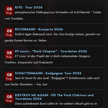
KITE - Tour 2026
08
atmosphärischer Elektropop aus Schweden mit Kult-Potential - Tickets
Aug.
und Tourdates
ROTERSAND - Konzerte 2026
08
Endlich legen Rotersand nach: Das Duo kündigt weitere, gewohnt rar
Aug.
gesäte Konzert-Termine an. Neben
KY music - "Dark Chapter" - Tourdaten 2026
08
KY music ist das Projekt der in Berlin beheimateten Sängerin,
Aug.
Frontfrau, Komponistin und Produzentin
SCHATTENMANN - Endgegner Tour 2026
08
Seid ihr bereit für das Level: "Endgegner"? Schattenmann rufen euch
Aug.
zum finalen Showdown – live, laut
DESTROY ME AGAIN - Fill The Void Clubtour und
08
Tourdaten 2026
Aug.
Diese aufstrebende Band solltet ihr live erleben! Aktuell geht es im