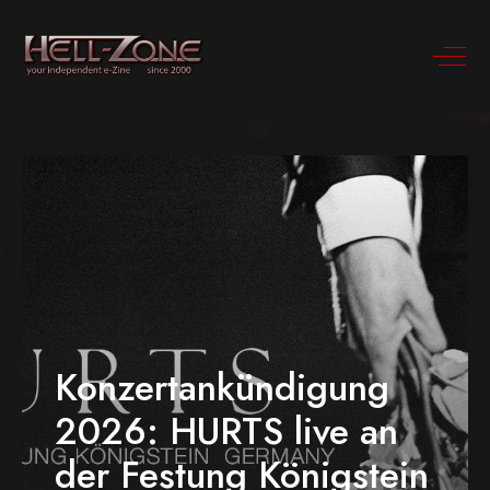
Konzertankündigung
2026: HURTS live an
der Festung Königstein