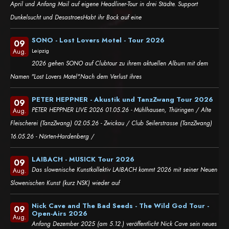
April und Anfang Mail auf eigene Headliner-Tour in drei Städte. Support
Dunkelsucht und DesastroesHabt ihr Bock auf eine
SONO - Lost Lovers Motel - Tour 2026
09
Leipzig
Aug.
2026 gehen SONO auf Clubtour zu ihrem aktuellen Album mit dem
Namen "Lost Lovers Motel".Nach dem Verlust ihres
PETER HEPPNER - Akustik und TanzZwang Tour 2026
09
PETER HEPPNER LIVE 2026 01.05.26 - Mühlhausen, Thüringen / Alte
Aug.
Fleischerei (TanzZwang) 02.05.26 - Zwickau / Club Seilerstrasse (TanzZwang)
16.05.26 - Nörten-Hardenberg /
LAIBACH - MUSICK Tour 2026
09
Das slowenische Kunstkollektiv LAIBACH kommt 2026 mit seiner Neuen
Aug.
Slowenischen Kunst (kurz NSK) wieder auf
Nick Cave and The Bad Seeds - The Wild God Tour -
09
Open-Airs 2026
Aug.
Anfang Dezember 2025 (am 5.12.) veröffentlicht Nick Cave sein neues