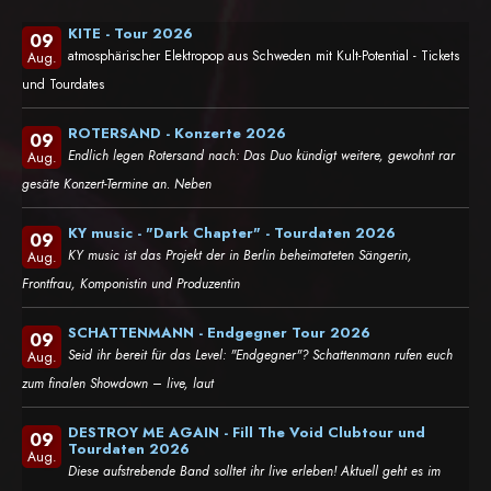
KITE - Tour 2026
09
atmosphärischer Elektropop aus Schweden mit Kult-Potential - Tickets
Aug.
und Tourdates
ROTERSAND - Konzerte 2026
09
Endlich legen Rotersand nach: Das Duo kündigt weitere, gewohnt rar
Aug.
gesäte Konzert-Termine an. Neben
KY music - "Dark Chapter" - Tourdaten 2026
09
KY music ist das Projekt der in Berlin beheimateten Sängerin,
Aug.
Frontfrau, Komponistin und Produzentin
SCHATTENMANN - Endgegner Tour 2026
09
Seid ihr bereit für das Level: "Endgegner"? Schattenmann rufen euch
Aug.
zum finalen Showdown – live, laut
DESTROY ME AGAIN - Fill The Void Clubtour und
09
Tourdaten 2026
Aug.
Diese aufstrebende Band solltet ihr live erleben! Aktuell geht es im