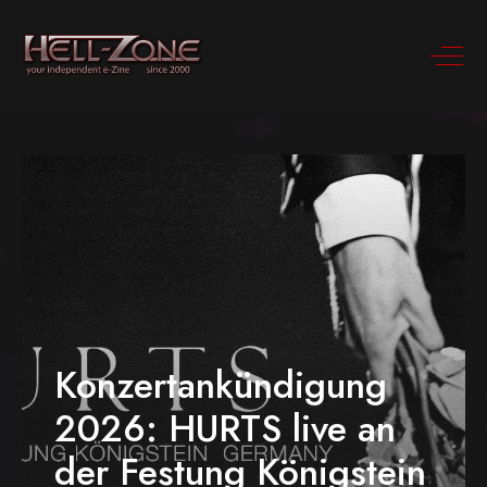
Konzertankündigung
2026: HURTS live an
der Festung Königstein