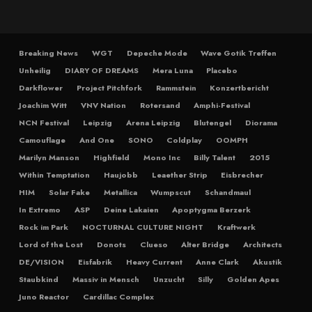
Breaking News
WGT
Depeche Mode
Wave Gotik Treffen
Unheilig
DIARY OF DREAMS
Mera Luna
Placebo
Darkflower
Project Pitchfork
Rammstein
Konzertbericht
Joachim Witt
VNV Nation
Rotersand
Amphi-Festival
NCN Festival
Leipzig
Arena Leipzig
Blutengel
Diorama
Camouflage
And One
SONO
Coldplay
OOMPH
Marilyn Manson
Highfield
Mono Inc
Billy Talent
2015
Within Temptation
Haujobb
Leaether Strip
Eisbrecher
HIM
Solar Fake
Metallica
Wumpscut
Schandmaul
In Extremo
ASP
Deine Lakaien
Apoptygma Berzerk
Rock im Park
NOCTURNAL CULTURE NIGHT
Kraftwerk
Lord of the Lost
Donots
Clueso
Alter Bridge
Architects
DE/VISION
Eisfabrik
Heavy Current
Anne Clark
Akustik
Staubkind
Massiv in Mensch
Unzucht
Silly
Golden Apes
Juno Reactor
Cardillac Complex