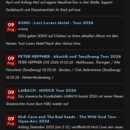
April und Anfang Mail auf eigene Headliner-Tour in drei Städte. Support
Dunkelsucht und DesastroesHabt ihr Bock auf eine
SONO - Lost Lovers Motel - Tour 2026
09
Leipzig
Aug.
2026 gehen SONO auf Clubtour zu ihrem aktuellen Album mit dem
Namen "Lost Lovers Motel".Nach dem Verlust ihres
PETER HEPPNER - Akustik und TanzZwang Tour 2026
09
PETER HEPPNER LIVE 2026 01.05.26 - Mühlhausen, Thüringen / Alte
Aug.
Fleischerei (TanzZwang) 02.05.26 - Zwickau / Club Seilerstrasse (TanzZwang)
16.05.26 - Nörten-Hardenberg /
LAIBACH - MUSICK Tour 2026
09
Das slowenische Kunstkollektiv LAIBACH kommt 2026 mit seiner Neuen
Aug.
Slowenischen Kunst (kurz NSK) wieder auf
Nick Cave and The Bad Seeds - The Wild God Tour -
09
Open-Airs 2026
Aug.
Anfang Dezember 2025 (am 5.12.) veröffentlicht Nick Cave sein neues