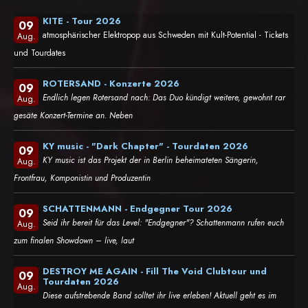
KITE - Tour 2026
09
atmosphärischer Elektropop aus Schweden mit Kult-Potential - Tickets
Aug.
und Tourdates
ROTERSAND - Konzerte 2026
09
Endlich legen Rotersand nach: Das Duo kündigt weitere, gewohnt rar
Aug.
gesäte Konzert-Termine an. Neben
KY music - "Dark Chapter" - Tourdaten 2026
09
KY music ist das Projekt der in Berlin beheimateten Sängerin,
Aug.
Frontfrau, Komponistin und Produzentin
SCHATTENMANN - Endgegner Tour 2026
09
Seid ihr bereit für das Level: "Endgegner"? Schattenmann rufen euch
Aug.
zum finalen Showdown – live, laut
DESTROY ME AGAIN - Fill The Void Clubtour und
09
Tourdaten 2026
Aug.
Diese aufstrebende Band solltet ihr live erleben! Aktuell geht es im