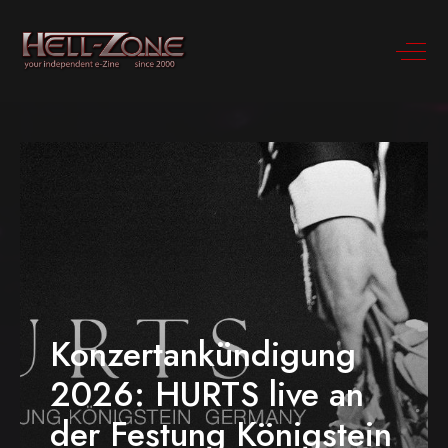
Konzertankündigung
2026: HURTS live an
der Festung Königstein