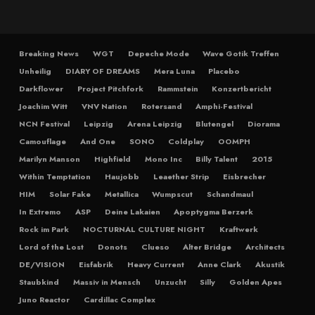
Breaking News
WGT
Depeche Mode
Wave Gotik Treffen
Unheilig
DIARY OF DREAMS
Mera Luna
Placebo
Darkflower
Project Pitchfork
Rammstein
Konzertbericht
Joachim Witt
VNV Nation
Rotersand
Amphi-Festival
NCN Festival
Leipzig
Arena Leipzig
Blutengel
Diorama
Camouflage
And One
SONO
Coldplay
OOMPH
Marilyn Manson
Highfield
Mono Inc
Billy Talent
2015
Within Temptation
Haujobb
Leaether Strip
Eisbrecher
HIM
Solar Fake
Metallica
Wumpscut
Schandmaul
In Extremo
ASP
Deine Lakaien
Apoptygma Berzerk
Rock im Park
NOCTURNAL CULTURE NIGHT
Kraftwerk
Lord of the Lost
Donots
Clueso
Alter Bridge
Architects
DE/VISION
Eisfabrik
Heavy Current
Anne Clark
Akustik
Staubkind
Massiv in Mensch
Unzucht
Silly
Golden Apes
Juno Reactor
Cardillac Complex