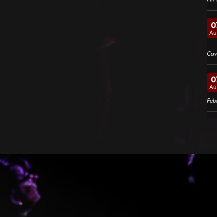
0
Au
Cav
0
Au
Feb