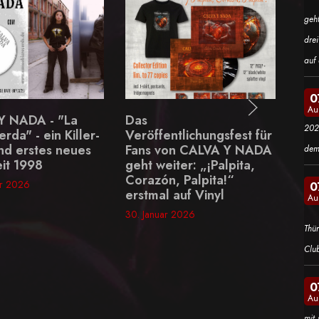
geh
dre
auf 
0
Au
Motionless In White -
202
ntlichungsfest für
neue Single "Afraid of
on CALVA Y NADA
the Dark" schlägt voll ein
dem
iter: „¡Palpita,
30. Januar 2026
, Palpita!“
0
 auf Vinyl
Au
r 2026
Thü
Clu
0
Au
mit