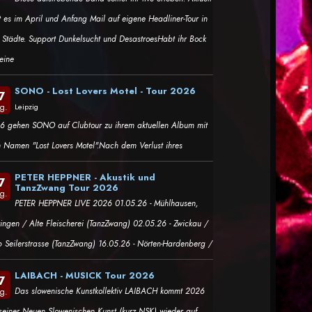
t es im April und Anfang Mail auf eigene Headliner-Tour in
i Städte. Support Dunkelsucht und DesastroesHabt ihr Bock
eine
SONO - Lost Lovers Motel - Tour 2026
7
g.
Leipzig
6 gehen SONO auf Clubtour zu ihrem aktuellen Album mit
 Namen "Lost Lovers Motel".Nach dem Verlust ihres
PETER HEPPNER - Akustik und
7
TanzZwang Tour 2026
g.
PETER HEPPNER LIVE 2026 01.05.26 - Mühlhausen,
ringen / Alte Fleischerei (TanzZwang) 02.05.26 - Zwickau /
b Seilerstrasse (TanzZwang) 16.05.26 - Nörten-Hardenberg /
LAIBACH - MUSICK Tour 2026
7
Das slowenische Kunstkollektiv LAIBACH kommt 2026
g.
 seiner Neuen Slowenischen Kunst (kurz NSK) wieder auf