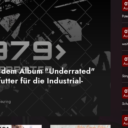
0
Au
Pote
0
Au
wei
0
Au
m dem Album "Underrated"
Sän
utter für die Industrial-
0
Au
heuring
Sch
0
Au