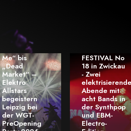
ELEKTRISCH
FESTIVAL No
18 in Zwickau
- Zwei
PROJECT
elektrisierende
PITCHFORK -
Abende mit
Epitaph-Tour -
acht Bands in
live im M.A.U.
der Synthpop
Club Rostock
und EBM-
2025 - ein
Electro-
Fest für die