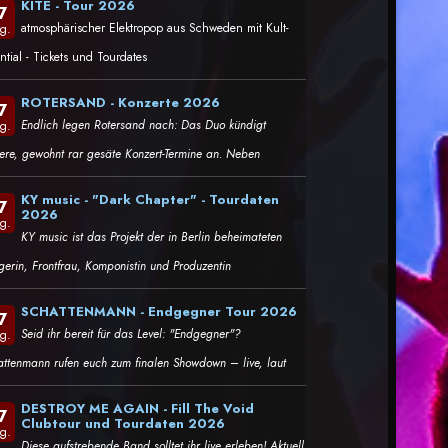
KITE - Tour 2026
7
atmosphärischer Elektropop aus Schweden mit Kult-
g.
ntial - Tickets und Tourdates
ROTERSAND - Konzerte 2026
7
Endlich legen Rotersand nach: Das Duo kündigt
g.
tere, gewohnt rar gesäte Konzert-Termine an. Neben
KY music - "Dark Chapter" - Tourdaten
7
2026
g.
KY music ist das Projekt der in Berlin beheimateten
gerin, Frontfrau, Komponistin und Produzentin
SCHATTENMANN - Endgegner Tour 2026
7
Seid ihr bereit für das Level: "Endgegner"?
g.
attenmann rufen euch zum finalen Showdown – live, laut
DESTROY ME AGAIN - Fill The Void
7
Clubtour und Tourdaten 2026
g.
Diese aufstrebende Band solltet ihr live erleben! Aktuell