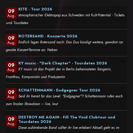
KITE - Tour 2026
09
atmosphärischer Elektropop aus Schweden mit Kult-Potential - Tickets
Aug.
und Tourdates
ROTERSAND - Konzerte 2026
09
Endlich legen Rotersand nach: Das Duo kündigt weitere, gewohnt rar
Aug.
gesäte Konzert-Termine an. Neben
KY music - "Dark Chapter" - Tourdaten 2026
09
KY music ist das Projekt der in Berlin beheimateten Sängerin,
Aug.
Frontfrau, Komponistin und Produzentin
SCHATTENMANN - Endgegner Tour 2026
09
Seid ihr bereit für das Level: "Endgegner"? Schattenmann rufen euch
Aug.
zum finalen Showdown – live, laut
DESTROY ME AGAIN - Fill The Void Clubtour und
09
Tourdaten 2026
Aug.
Diese aufstrebende Band solltet ihr live erleben! Aktuell geht es im