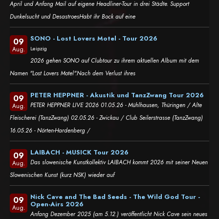
April und Anfang Mail auf eigene Headliner-Tour in drei Städte. Support
Dunkelsucht und DesastroesHabt ihr Bock auf eine
SONO - Lost Lovers Motel - Tour 2026
09
Leipzig
Aug.
2026 gehen SONO auf Clubtour zu ihrem aktuellen Album mit dem
Namen "Lost Lovers Motel".Nach dem Verlust ihres
PETER HEPPNER - Akustik und TanzZwang Tour 2026
09
PETER HEPPNER LIVE 2026 01.05.26 - Mühlhausen, Thüringen / Alte
Aug.
Fleischerei (TanzZwang) 02.05.26 - Zwickau / Club Seilerstrasse (TanzZwang)
16.05.26 - Nörten-Hardenberg /
LAIBACH - MUSICK Tour 2026
09
Das slowenische Kunstkollektiv LAIBACH kommt 2026 mit seiner Neuen
Aug.
Slowenischen Kunst (kurz NSK) wieder auf
Nick Cave and The Bad Seeds - The Wild God Tour -
09
Open-Airs 2026
Aug.
Anfang Dezember 2025 (am 5.12.) veröffentlicht Nick Cave sein neues