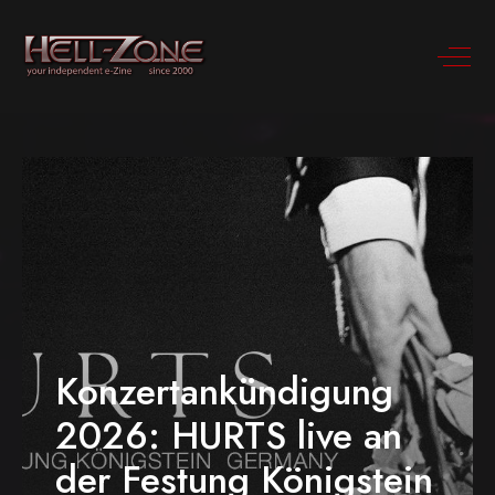
Konzertankündigung
2026: HURTS live an
der Festung Königstein