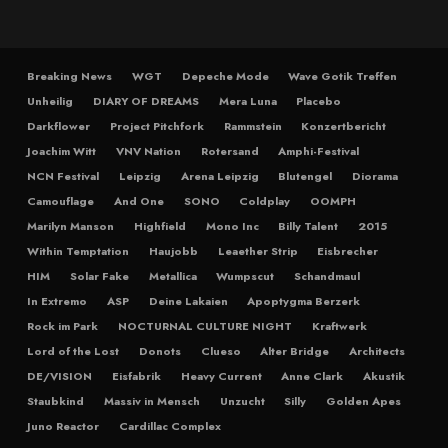
Breaking News
WGT
Depeche Mode
Wave Gotik Treffen
Unheilig
DIARY OF DREAMS
Mera Luna
Placebo
Darkflower
Project Pitchfork
Rammstein
Konzertbericht
Joachim Witt
VNV Nation
Rotersand
Amphi-Festival
NCN Festival
Leipzig
Arena Leipzig
Blutengel
Diorama
Camouflage
And One
SONO
Coldplay
OOMPH
Marilyn Manson
Highfield
Mono Inc
Billy Talent
2015
Within Temptation
Haujobb
Leaether Strip
Eisbrecher
HIM
Solar Fake
Metallica
Wumpscut
Schandmaul
In Extremo
ASP
Deine Lakaien
Apoptygma Berzerk
Rock im Park
NOCTURNAL CULTURE NIGHT
Kraftwerk
Lord of the Lost
Donots
Clueso
Alter Bridge
Architects
DE/VISION
Eisfabrik
Heavy Current
Anne Clark
Akustik
Staubkind
Massiv in Mensch
Unzucht
Silly
Golden Apes
Juno Reactor
Cardillac Complex