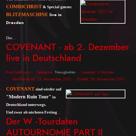
COMBICHRIST
& Special guests:
BLITZMASCHINE
live in
Dresden
...
Das
COVENANT - ab 2. Dezember
live in Deutschland
Knut Seltmann
Kategorie:
Neuigkeiten
Lesezeit: 2 Minuten
Veröffentlicht: 29. November 2011
Erstellt: 29. November 2011
COVENANT
sind wieder auf
"Modern Ruin Tour"
in
Deutschland unterwegs.
...
Und zwar ab nächsten Freitag
Der W -Tourdaten
AUTOURNOMIE PART II