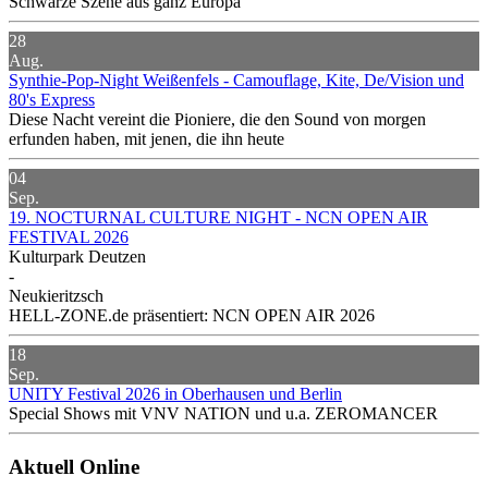
Schwarze Szene aus ganz Europa
28
Aug.
Synthie-Pop-Night Weißenfels - Camouflage, Kite, De/Vision und
80's Express
Diese Nacht vereint die Pioniere, die den Sound von morgen
erfunden haben, mit jenen, die ihn heute
04
Sep.
19. NOCTURNAL CULTURE NIGHT - NCN OPEN AIR
FESTIVAL 2026
Kulturpark Deutzen
-
Neukieritzsch
HELL-ZONE.de präsentiert: NCN OPEN AIR 2026
18
Sep.
UNITY Festival 2026 in Oberhausen und Berlin
Special Shows mit VNV NATION und u.a. ZEROMANCER
Aktuell Online