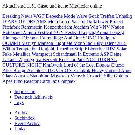
Aktuell sind 1151 Gäste und keine Mitglieder online
Breaking News
WGT
Depeche Mode
Wave Gotik Treffen
Unheilig
DIARY OF DREAMS
Mera Luna
Placebo
Darkflower
Project
Pitchfork
Rammstein
Konzertbericht
Joachim Witt
VNV Nation
Rotersand
Amphi-Festival
NCN Festival
Leipzig
Arena Leipzig
Blutengel
Diorama
Camouflage
And One
SONO
Coldplay
OOMPH
Marilyn Manson
Highfield
Mono Inc
Billy Talent
2015
Within Temptation
Haujobb
Leaether Strip
Eisbrecher
HIM
Solar
Fake
Metallica
Wumpscut
Schandmaul
In Extremo
ASP
Deine
Lakaien
Apoptygma Berzerk
Rock im Park
NOCTURNAL
CULTURE NIGHT
Kraftwerk
Lord of the Lost
Donots
Clueso
Alter Bridge
Architects
DE/VISION
Eisfabrik
Heavy Current
Anne
Clark
Akustik
Staubkind
Massiv in Mensch
Unzucht
Silly
Golden
Apes
Juno Reactor
Cardillac Complex
Impressum
Datenschutzhinweis
Tags
Archiv
Suchindex
Event Archiv
Links