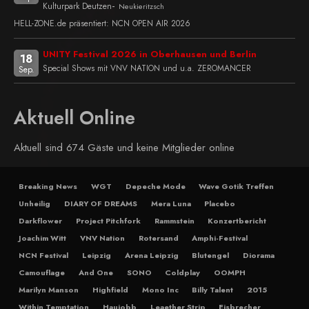
-
Kulturpark Deutzen
Neukieritzsch
HELL-ZONE.de präsentiert: NCN OPEN AIR 2026
UNITY Festival 2026 in Oberhausen und Berlin
18
Special Shows mit VNV NATION und u.a. ZEROMANCER
Sep.
Aktuell Online
Aktuell sind 674 Gäste und keine Mitglieder online
Breaking News
WGT
Depeche Mode
Wave Gotik Treffen
Unheilig
DIARY OF DREAMS
Mera Luna
Placebo
Darkflower
Project Pitchfork
Rammstein
Konzertbericht
Joachim Witt
VNV Nation
Rotersand
Amphi-Festival
NCN Festival
Leipzig
Arena Leipzig
Blutengel
Diorama
Camouflage
And One
SONO
Coldplay
OOMPH
Marilyn Manson
Highfield
Mono Inc
Billy Talent
2015
Within Temptation
Haujobb
Leaether Strip
Eisbrecher