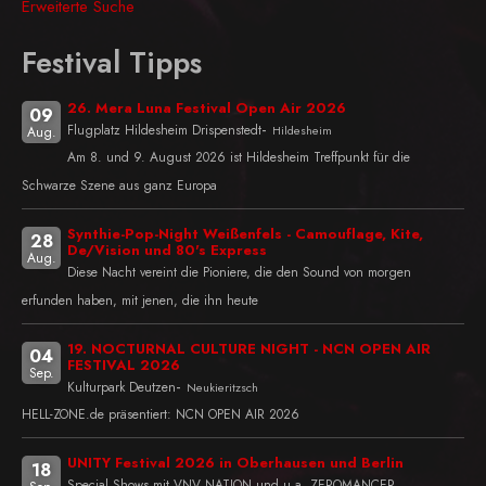
Erweiterte Suche
Festival Tipps
26. Mera Luna Festival Open Air 2026
09
-
Flugplatz Hildesheim Drispenstedt
Hildesheim
Aug.
Am 8. und 9. August 2026 ist Hildesheim Treffpunkt für die
Schwarze Szene aus ganz Europa
Synthie-Pop-Night Weißenfels - Camouflage, Kite,
28
De/Vision und 80's Express
Aug.
Diese Nacht vereint die Pioniere, die den Sound von morgen
erfunden haben, mit jenen, die ihn heute
19. NOCTURNAL CULTURE NIGHT - NCN OPEN AIR
04
FESTIVAL 2026
Sep.
-
Kulturpark Deutzen
Neukieritzsch
HELL-ZONE.de präsentiert: NCN OPEN AIR 2026
UNITY Festival 2026 in Oberhausen und Berlin
18
Special Shows mit VNV NATION und u.a. ZEROMANCER