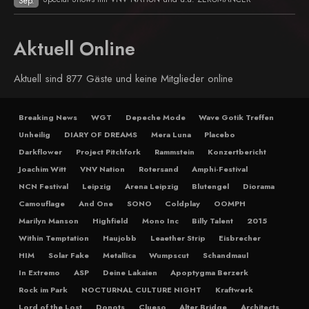
Sep.
Aktuell Online
Aktuell sind 877 Gäste und keine Mitglieder online
Breaking News
WGT
Depeche Mode
Wave Gotik Treffen
Unheilig
DIARY OF DREAMS
Mera Luna
Placebo
Darkflower
Project Pitchfork
Rammstein
Konzertbericht
Joachim Witt
VNV Nation
Rotersand
Amphi-Festival
NCN Festival
Leipzig
Arena Leipzig
Blutengel
Diorama
Camouflage
And One
SONO
Coldplay
OOMPH
Marilyn Manson
Highfield
Mono Inc
Billy Talent
2015
Within Temptation
Haujobb
Leaether Strip
Eisbrecher
HIM
Solar Fake
Metallica
Wumpscut
Schandmaul
In Extremo
ASP
Deine Lakaien
Apoptygma Berzerk
Rock im Park
NOCTURNAL CULTURE NIGHT
Kraftwerk
Lord of the Lost
Donots
Clueso
Alter Bridge
Architects