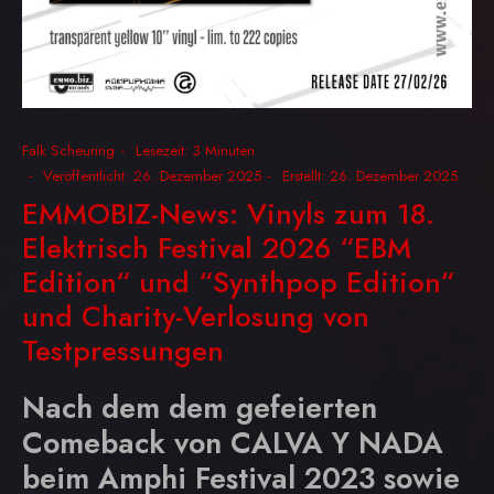
Falk Scheuring
Lesezeit: 3 Minuten
Veröffentlicht: 26. Dezember 2025
Erstellt: 26. Dezember 2025
EMMOBIZ-News: Vinyls zum 18.
Elektrisch Festival 2026 “EBM
Edition“ und “Synthpop Edition“
und Charity-Verlosung von
Testpressungen
Nach dem dem gefeierten
Comeback von CALVA Y NADA
beim Amphi Festival 2023 sowie