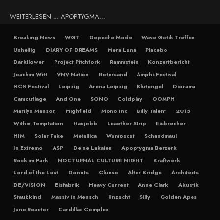
WEITERLESEN … APOPTYGMA...
Breaking News
WGT
Depeche Mode
Wave Gotik Treffen
Unheilig
DIARY OF DREAMS
Mera Luna
Placebo
Darkflower
Project Pitchfork
Rammstein
Konzertbericht
Joachim Witt
VNV Nation
Rotersand
Amphi-Festival
NCN Festival
Leipzig
Arena Leipzig
Blutengel
Diorama
Camouflage
And One
SONO
Coldplay
OOMPH
Marilyn Manson
Highfield
Mono Inc
Billy Talent
2015
Within Temptation
Haujobb
Leaether Strip
Eisbrecher
HIM
Solar Fake
Metallica
Wumpscut
Schandmaul
In Extremo
ASP
Deine Lakaien
Apoptygma Berzerk
Rock im Park
NOCTURNAL CULTURE NIGHT
Kraftwerk
Lord of the Lost
Donots
Clueso
Alter Bridge
Architects
DE/VISION
Eisfabrik
Heavy Current
Anne Clark
Akustik
Staubkind
Massiv in Mensch
Unzucht
Silly
Golden Apes
Juno Reactor
Cardillac Complex