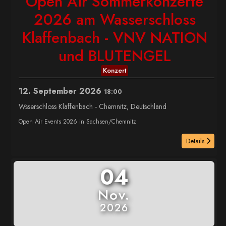
Open Air Sommerkonzerte
2026 am Wasserschloss
Klaffenbach - VNV NATION
und BLUTENGEL
Konzert
12. September 2026
18:00
Wsserschloss Klaffenbach
-
Chemnitz, Deutschland
Open Air Events 2026 in Sachsen/Chemnitz
Details
04
Nov.
2026