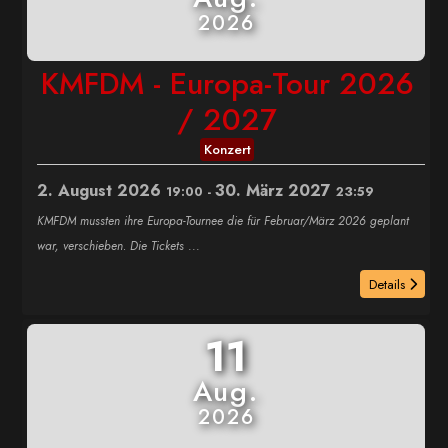
2026
KMFDM - Europa-Tour 2026
/ 2027
Konzert
2. August 2026
30. März 2027
19:00
-
23:59
KMFDM mussten ihre Europa-Tournee die für Februar/März 2026 geplant
war, verschieben. Die Tickets
...
Details
11
Aug.
2026