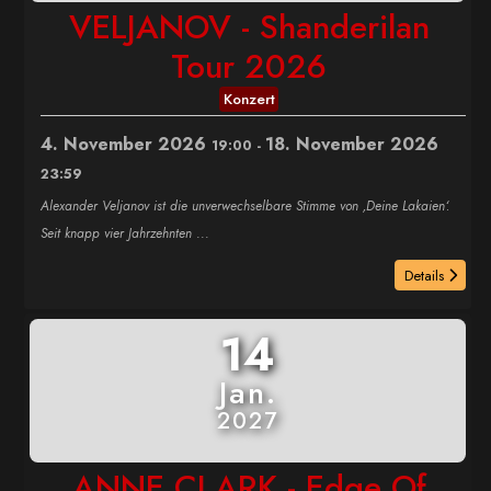
VELJANOV - Shanderilan
Tour 2026
Konzert
4. November 2026
18. November 2026
19:00
-
23:59
Alexander Veljanov ist die unverwechselbare Stimme von ‚Deine Lakaien‘.
Seit knapp vier Jahrzehnten
...
Details
14
Jan.
2027
ANNE CLARK - Edge Of