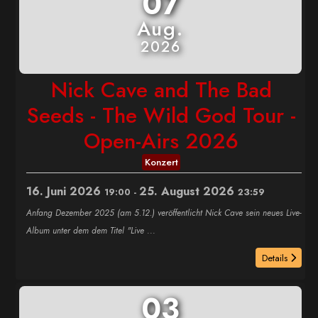
07
Aug.
2026
Nick Cave and The Bad
Seeds - The Wild God Tour -
Open-Airs 2026
Konzert
16. Juni 2026
25. August 2026
19:00
-
23:59
Anfang Dezember 2025 (am 5.12.) veröffentlicht Nick Cave sein neues Live-
Album unter dem dem Titel "Live
...
Details
03