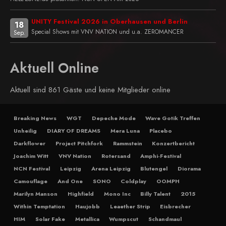
UNITY Festival 2026 in Oberhausen und Berlin
18
Special Shows mit VNV NATION und u.a. ZEROMANCER
Sep.
Aktuell Online
Aktuell sind 861 Gäste und keine Mitglieder online
Breaking News
WGT
Depeche Mode
Wave Gotik Treffen
Unheilig
DIARY OF DREAMS
Mera Luna
Placebo
Darkflower
Project Pitchfork
Rammstein
Konzertbericht
Joachim Witt
VNV Nation
Rotersand
Amphi-Festival
NCN Festival
Leipzig
Arena Leipzig
Blutengel
Diorama
Camouflage
And One
SONO
Coldplay
OOMPH
Marilyn Manson
Highfield
Mono Inc
Billy Talent
2015
Within Temptation
Haujobb
Leaether Strip
Eisbrecher
HIM
Solar Fake
Metallica
Wumpscut
Schandmaul