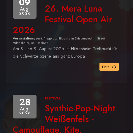
09
26. Mera Luna
Aug.
2026
Festival Open Air
2026
Veranstaltungsort:
Flugplatz Hildesheim Drispenstedt
|
Stadt:
Hildesheim, Deutschland
Am 8. und 9. August 2026 ist Hildesheim Treffpunkt für
die Schwarze Szene aus ganz Europa
Details
28
FESTIVAL
Synthie-Pop-Night
Aug.
2026
Weißenfels -
Camouflage, Kite,