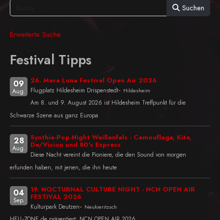
Suchen
Erweiterte Suche
Festival Tipps
26. Mera Luna Festival Open Air 2026
09
-
Flugplatz Hildesheim Drispenstedt
Hildesheim
Aug.
Am 8. und 9. August 2026 ist Hildesheim Treffpunkt für die
Schwarze Szene aus ganz Europa
Synthie-Pop-Night Weißenfels - Camouflage, Kite,
28
De/Vision und 80's Express
Aug.
Diese Nacht vereint die Pioniere, die den Sound von morgen
erfunden haben, mit jenen, die ihn heute
19. NOCTURNAL CULTURE NIGHT - NCN OPEN AIR
04
FESTIVAL 2026
Sep.
-
Kulturpark Deutzen
Neukieritzsch
HELL-ZONE.de präsentiert: NCN OPEN AIR 2026