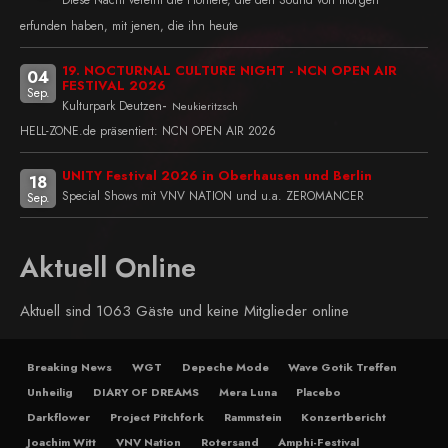
erfunden haben, mit jenen, die ihn heute
19. NOCTURNAL CULTURE NIGHT - NCN OPEN AIR
04
FESTIVAL 2026
Sep.
-
Kulturpark Deutzen
Neukieritzsch
HELL-ZONE.de präsentiert: NCN OPEN AIR 2026
UNITY Festival 2026 in Oberhausen und Berlin
18
Special Shows mit VNV NATION und u.a. ZEROMANCER
Sep.
Aktuell Online
Aktuell sind 1063 Gäste und keine Mitglieder online
Breaking News
WGT
Depeche Mode
Wave Gotik Treffen
Unheilig
DIARY OF DREAMS
Mera Luna
Placebo
Darkflower
Project Pitchfork
Rammstein
Konzertbericht
Joachim Witt
VNV Nation
Rotersand
Amphi-Festival