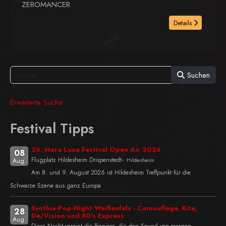
ZEROMANCER
Details
Suchen
Erweiterte Suche
Festival Tipps
26. Mera Luna Festival Open Air 2026
08
-
Flugplatz Hildesheim Drispenstedt
Hildesheim
Aug.
Am 8. und 9. August 2026 ist Hildesheim Treffpunkt für die
Schwarze Szene aus ganz Europa
Synthie-Pop-Night Weißenfels - Camouflage, Kite,
28
De/Vision und 80's Express
Aug.
Diese Nacht vereint die Pioniere, die den Sound von morgen