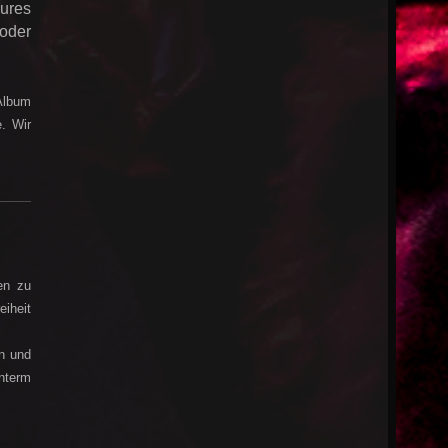
ures
 oder
Album
. Wir
en zu
iheit
en und
unterm