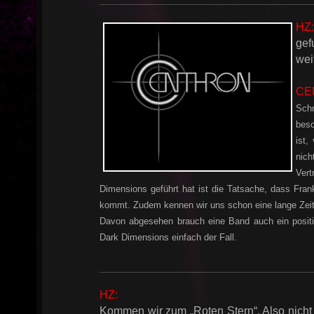
HZ:
gef
wei
CE
Sch
besc
ist,
nic
h
Vert
Dimensions geführt hat ist die Tatsache, dass Frank
kommt. Zudem kennen wir uns schon eine lange Zeit u
Davon abgesehen brauch eine Band auch ein positiv
Dark Dimensions einfach der Fall.
HZ:
Kommen wir zum „Roten Stern“. Also nicht