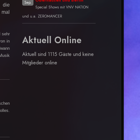
Oberhausen und Berlin
Sep.
 die
Special Shows mit VNV NATION
 mal
und u.a. ZEROMANCER
 sehr
Aktuell Online
on in
dwann
Aktuell sind 1115 Gäste und keine
Musik
Mitglieder online
ischen
olles.