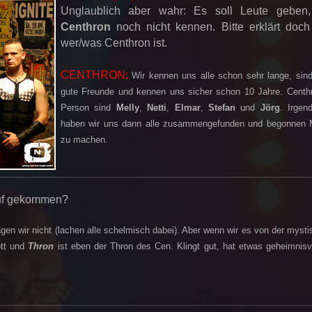
Unglaublich aber wahr: Es soll Leute geben,
Centhron
noch nicht kennen. Bitte erklärt doch
wer/was Centhron ist.
CENTHRON:
Wir kennen uns alle schon sehr lange, sind
gute Freunde und kennen uns sicher schon 10 Jahre. Centhr
Person sind
Melly
,
Netti
,
Elmar
,
Stefan
und
Jörg
. Irgen
haben wir uns dann alle zusammengefunden und begonnen 
zu machen.
auf gekommen?
agen wir nicht (lachen alle schelmisch dabei). Aber wenn wir es von der myst
ott und
Thron
ist eben der Thron des Cen. Klingt gut, hat etwas geheimnisv