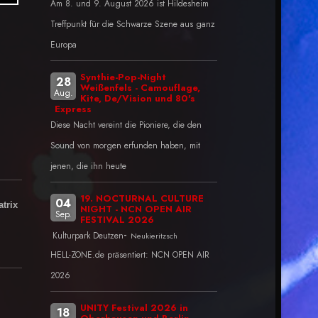
Am 8. und 9. August 2026 ist Hildesheim
Treffpunkt für die Schwarze Szene aus ganz
Europa
Synthie-Pop-Night
28
Weißenfels - Camouflage,
Aug.
Kite, De/Vision und 80's
Express
Diese Nacht vereint die Pioniere, die den
Sound von morgen erfunden haben, mit
jenen, die ihn heute
19. NOCTURNAL CULTURE
04
trix
NIGHT - NCN OPEN AIR
Sep.
FESTIVAL 2026
-
Kulturpark Deutzen
Neukieritzsch
HELL-ZONE.de präsentiert: NCN OPEN AIR
2026
UNITY Festival 2026 in
18