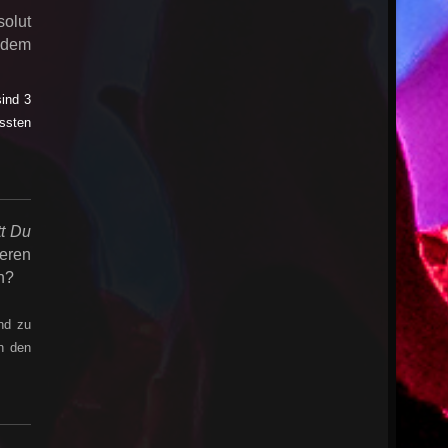
olut
t dem
ind 3
üssten
tt Du
deren
n?
nd zu
an den