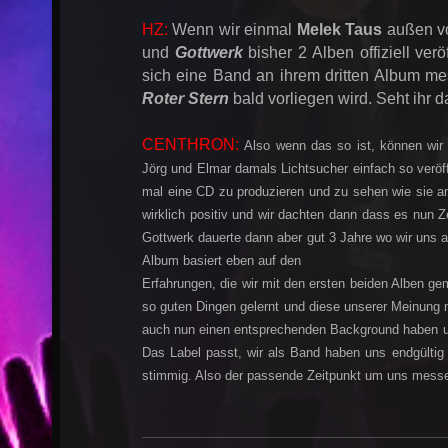
HZ:
Wenn wir einmal
Melek Taus
außen vo
und
Gottwerk
bisher 2 Alben offiziell verö
sich eine Band an ihrem dritten Album m
Roter Stern
bald vorliegen wird. Seht ihr
CENTHRON:
Also wenn das so ist, können wir 
Jörg und Elmar damals Lichtsucher einfach so veröff
mal eine CD zu produzieren und zu sehen wie sie 
wirklich positiv und wir dachten dann dass es nun Ze
Gottwerk dauerte dann aber gut 3 Jahre wo wir uns 
Album basiert eben auf den
Erfahrungen, die wir mit den ersten beiden Alben ge
so guten Dingen gelernt und diese unserer Meinung n
auch nun einen entsprechenden Background haben um
Das Label passt, wir als Band haben uns endgültig
stimmig. Also der passende Zeitpunkt um uns mess