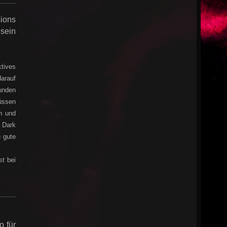
ions
sein
tives
arauf
unden
üssen
n und
 Dark
u gute
t bei
o für