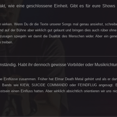
akt, wie eine geschlossene Einheit. Gibt es für eure Shows
h wirken. Wenn Du dir die Texte unserer Songs mal genau ansiehst, schreib
ind auf der Bühne aber wirklich gut gelaunt und bringen dies auch rüber ohn
zusagen spiegeln wir damit die Dualität des Menschen wider. Aber ein gene
 treiben.
nständig. Habt ihr dennoch gewisse Vorbilder oder Musikricht
e Einflüsse zusammen. Früher hat Elmar Death Metal gehört und als er dan
n z.B. Bands wie KIEW, SUICIDE COMMANDO oder FEINDFLUG angesagt. E
ein einen Einfluss hatten. Aber wirklich absichtlich orientieren wir uns ni