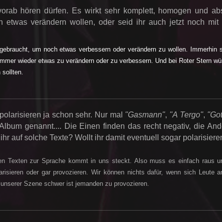
orab hören dürfen. Es wirkt sehr komplett, homogen und abs
h etwas verändern wollen, oder seid ihr auch jetzt noch mi
gebraucht, um noch etwas verbessern oder verändern zu wollen. Immerhin s
mmer wieder etwas zu verändern oder zu verbessern. Und bei Roter Stern w
 sollten.
polarisieren ja schon sehr. Nur mal
"Gasmann"
,
"A Tergo"
,
"Go
bum genannt.... Die Einen finden das recht negativ, die An
hr auf solche Texte? Wollt ihr damit eventuell sogar polarisiere
den Texten zur Sprache kommt in uns steckt. Also muss es einfach raus u
arisieren oder gar provozieren. Wir können nichts dafür, wenn sich Leute 
n unserer Szene schwer ist jemanden zu provozieren.