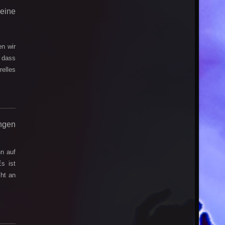
 eine
en wir
e dass
relles
ungen
n auf
s ist
cht an