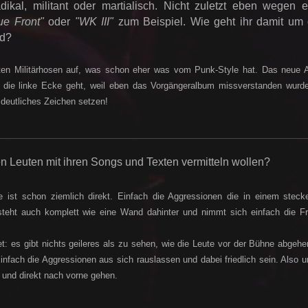
kal, militant oder martialisch. Nicht zuletzt eben wegen e
e Front"
oder
"WK III"
zum Beispiel. Wie geht ihr damit um
ad?
roten Militärhosen auf, was schon eher was vom Punk-Style hat. Das neue 
n die linke Ecke geht, weil eben das Vorgängeralbum missverstanden wurde
n deutliches Zeichen setzen!
n Leuten mit ihren Songs und Texten vermitteln wollen?
 ist schon ziemlich direkt. Einfach die Aggressionen die in einem steck
teht auch komplett wie eine Wand dahinter und nimmt sich einfach die Fre
: es gibt nichts geileres als zu sehen, wie die Leute vor der Bühne abgeh
fach die Aggressionen aus sich rauslassen und dabei friedlich sein. Also 
 und direkt nach vorne gehen.