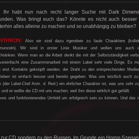
Ihr habt nun nach recht langer Suche mit Dark Dimens
unden. Was bringt euch das? Könnte es nicht auch besser 
terhin alles alleine zu machen und so unabhängig zu bleiben?
NTHRON:
Also wir sind dazu irgendwie zu faule Charaktere (kollek
munzeln). Wir sind in erster Linie Musiker und wollen uns auch d
hränken. Wenn man an die Arbeit denkt die mit der Selbstständigkeit verb
 vereinfacht eine Zusammenarbeit mit einem Label sehr viele Dinge. Es m
t erst Kontakte geknüpft werden, der Draht zu den entsprechenden Medie
rieben ist einfach besser und bereits gegeben. Was uns letztlich auch zu
 (der Label-Chef Anm. d. Red.) ein ehrlicher Charakter ist, was uns sehr z
nd er wollte die CD mit uns machen, weil ihm diese wirklich gut gefällt.
es und funktionierendes Umfeld um erfolgreich sein zu können. Und das is
 zur CD sondern zu den Russen. Im Grunde ein Horror-Szenari