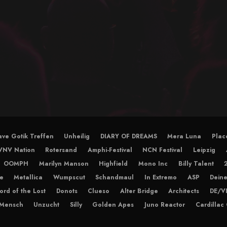
ve Gotik Treffen
Unheilig
DIARY OF DREAMS
Mera Luna
Plac
VNV Nation
Rotersand
Amphi-Festival
NCN Festival
Leipzig
OOMPH
Marilyn Manson
Highfield
Mono Inc
Billy Talent
e
Metallica
Wumpscut
Schandmaul
In Extremo
ASP
Deine
ord of the Lost
Donots
Clueso
Alter Bridge
Architects
DE/V
 Mensch
Unzucht
Silly
Golden Apes
Juno Reactor
Cardillac