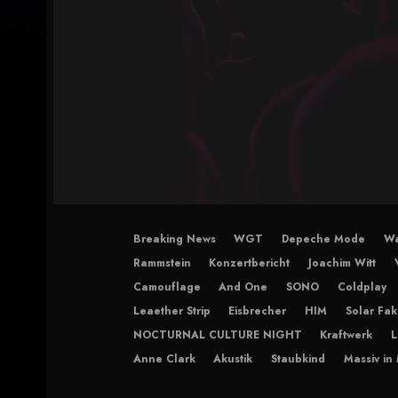
Breaking News
WGT
Depeche Mode
Wa
Rammstein
Konzertbericht
Joachim Witt
Camouflage
And One
SONO
Coldplay
Leaether Strip
Eisbrecher
HIM
Solar Fak
NOCTURNAL CULTURE NIGHT
Kraftwerk
L
Anne Clark
Akustik
Staubkind
Massiv in