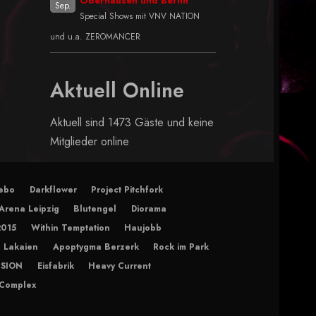
Oberhausen und Berlin
Sep.
Special Shows mit VNV NATION
und u.a. ZEROMANCER
Aktuell Online
Aktuell sind 1473 Gäste und keine
Mitglieder online
ebo
Darkflower
Project Pitchfork
Arena Leipzig
Blutengel
Diorama
2015
Within Temptation
Haujobb
 Lakaien
Apoptygma Berzerk
Rock im Park
ISION
Eisfabrik
Heavy Current
 Complex