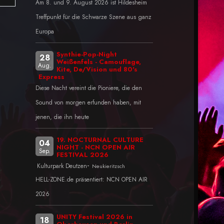
Am 8. und 9. August 2026 ist Hildesheim
Treffpunkt für die Schwarze Szene aus ganz
Europa
Synthie-Pop-Night
28
Weißenfels - Camouflage,
Aug.
Kite, De/Vision und 80's
Express
Diese Nacht vereint die Pioniere, die den
Sound von morgen erfunden haben, mit
jenen, die ihn heute
19. NOCTURNAL CULTURE
04
NIGHT - NCN OPEN AIR
Sep.
FESTIVAL 2026
-
Kulturpark Deutzen
Neukieritzsch
HELL-ZONE.de präsentiert: NCN OPEN AIR
2026
UNITY Festival 2026 in
18