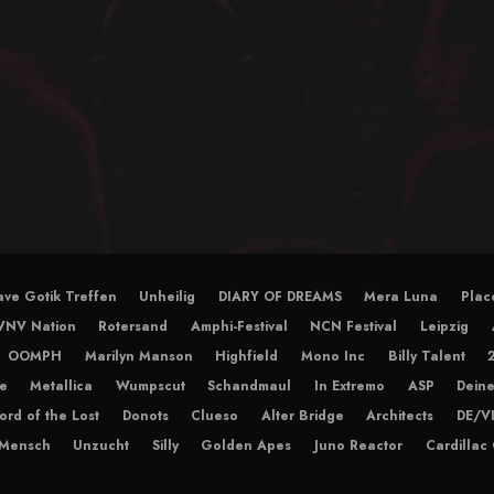
ve Gotik Treffen
Unheilig
DIARY OF DREAMS
Mera Luna
Plac
VNV Nation
Rotersand
Amphi-Festival
NCN Festival
Leipzig
OOMPH
Marilyn Manson
Highfield
Mono Inc
Billy Talent
e
Metallica
Wumpscut
Schandmaul
In Extremo
ASP
Deine
ord of the Lost
Donots
Clueso
Alter Bridge
Architects
DE/V
 Mensch
Unzucht
Silly
Golden Apes
Juno Reactor
Cardillac