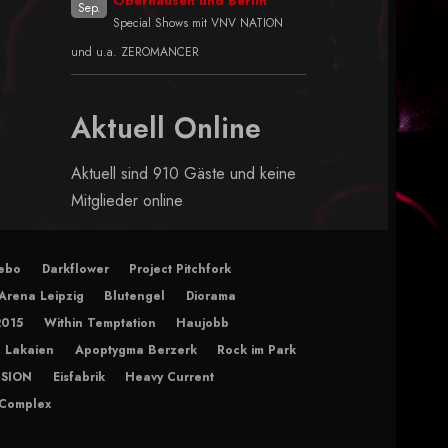
Oberhausen und Berlin
Sep.
Special Shows mit VNV NATION
und u.a. ZEROMANCER
Aktuell Online
Aktuell sind 910 Gäste und keine
Mitglieder online
ebo
Darkflower
Project Pitchfork
Arena Leipzig
Blutengel
Diorama
2015
Within Temptation
Haujobb
 Lakaien
Apoptygma Berzerk
Rock im Park
ISION
Eisfabrik
Heavy Current
 Complex