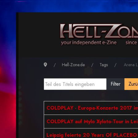
Hell-Zone.de
Tags
Arena L
Filter
Zurü
COLDPLAY - Europa-Konzerte 2017 i
COLDPLAY auf Mylo Xyloto-Tour in Leipz
Leipzig feierte 20 Years Of PLACEBO 