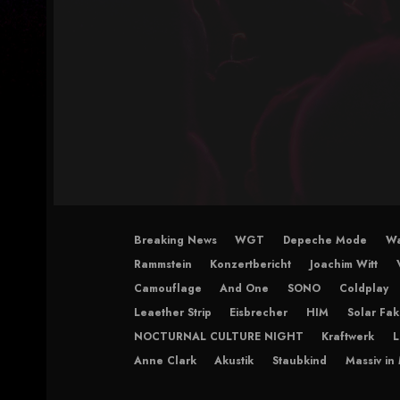
Breaking News
WGT
Depeche Mode
Wa
Rammstein
Konzertbericht
Joachim Witt
Camouflage
And One
SONO
Coldplay
Leaether Strip
Eisbrecher
HIM
Solar Fak
NOCTURNAL CULTURE NIGHT
Kraftwerk
L
Anne Clark
Akustik
Staubkind
Massiv in