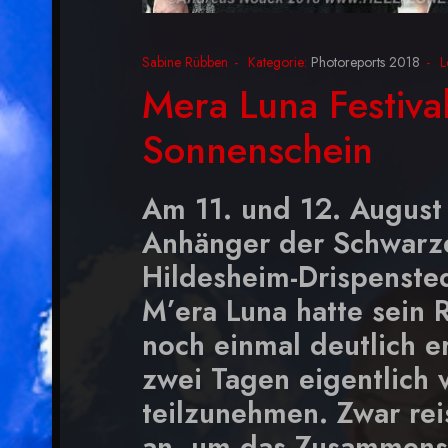
Sabine Rübben
Kategorie:
Photoreports 2018
L
Mera Luna Festiva
Sonnenschein
Am 11. und 12. August
Anhänger der Schwarze
Hildesheim-Drispenste
M’era Luna hatte sein
noch einmal deutlich er
zwei Tagen eigentlich 
teilzunehmen. Zwar rei
an, um das Zusammens