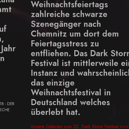
Weihnachtsfeiertags
mmt
zahlreiche schwarze
Szenegänger nach
uf
Chemnitz um dort dem
n,
Feiertagsstress zu
 Jahr
entfliehen. Das Dark Sto
en
Festival ist mittlerweile ei
Instanz und wahrscheinlic
das einzige
Weihnachtsfestival in
Deutschland welches
8 - DER
überlebt hat.
ISCHE
Unsere Galerien zum 22. Dark Storm Festival >>>