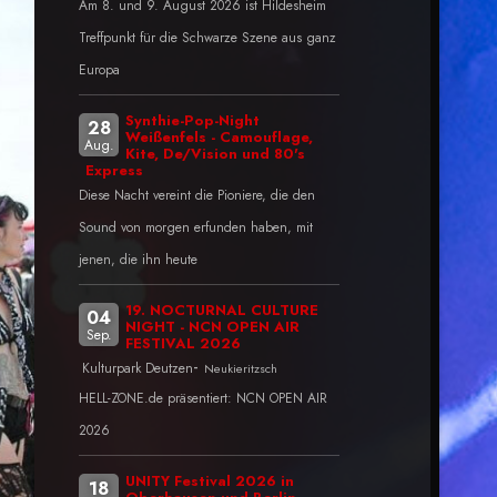
Am 8. und 9. August 2026 ist Hildesheim
Treffpunkt für die Schwarze Szene aus ganz
Europa
Synthie-Pop-Night
28
Weißenfels - Camouflage,
Aug.
Kite, De/Vision und 80's
Express
Diese Nacht vereint die Pioniere, die den
Sound von morgen erfunden haben, mit
jenen, die ihn heute
19. NOCTURNAL CULTURE
04
NIGHT - NCN OPEN AIR
Sep.
FESTIVAL 2026
-
Kulturpark Deutzen
Neukieritzsch
HELL-ZONE.de präsentiert: NCN OPEN AIR
2026
UNITY Festival 2026 in
18