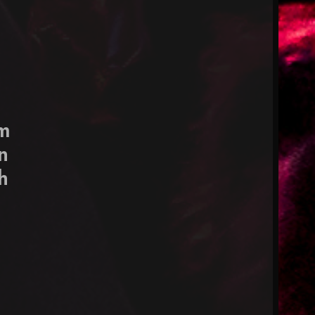
rm
n
h