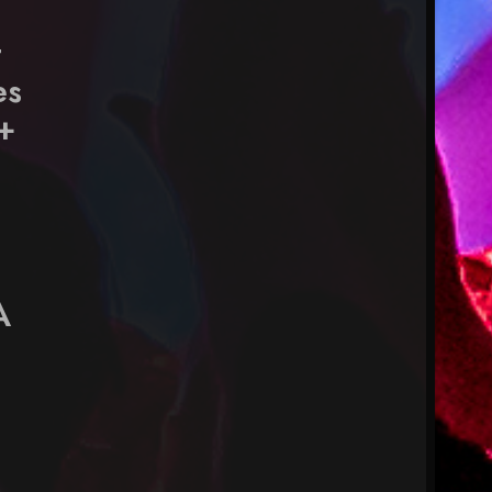
t
es
+
t
A