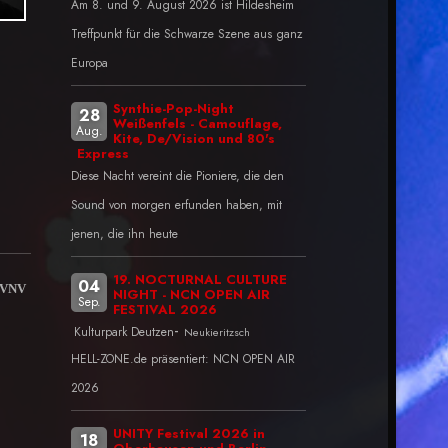
Am 8. und 9. August 2026 ist Hildesheim
Treffpunkt für die Schwarze Szene aus ganz
Europa
Synthie-Pop-Night
28
Weißenfels - Camouflage,
Aug.
Kite, De/Vision und 80's
Express
Diese Nacht vereint die Pioniere, die den
Sound von morgen erfunden haben, mit
jenen, die ihn heute
19. NOCTURNAL CULTURE
04
n VNV
NIGHT - NCN OPEN AIR
Sep.
FESTIVAL 2026
-
Kulturpark Deutzen
Neukieritzsch
HELL-ZONE.de präsentiert: NCN OPEN AIR
2026
UNITY Festival 2026 in
18