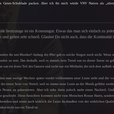
e Genre-Schublade packen. Aber ich für mich würde VNV Nation als „altern
ik heutzutage ist ein Konsumgut. Etwas das man sich einfach zu jeder
nd gehen sehr schnell. Glaubst Du nicht auch, dass die Kontinuität i
esonders für uns Musiker! Anfang der 90er gab es solche Sorgen noch nicht. Wenn 
den zu sein. Das deshalb, weil es damals kein Trend war zu dieser Szene zu ge
 war ein fester Teil des Ganzen und nicht nur ein Mitläufer, der sich dort aufhält w
 dass man wenige Wochen später wieder vollkommen neue Leute sieht und die v
f der einen Seite von Vorteil, weil so immer neue Leute an die Musik geführt werd
 Neuen zu präsentieren. Aber ich sehe darin jedoch mehr einen Nachteil. Un
zene geschieht. Diese Ansichten kommen nicht vom Menschen Ronan Harris, sonde
bestehen und somit auch wirklich die Leute da draußen von der wirklichen Qualit
ker nicht nur ein Trend ist.