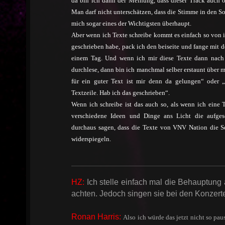
da bin ich dann der Meinung, dass dieser Track auch 
Man darf nicht unterschätzen, dass die Stimme in den So
mich sogar eines der Wichtigsten überhaupt.
Aber wenn ich Texte schreibe kommt es einfach so von 
geschrieben habe, pack ich den beiseite und fange mit
einem Tag. Und wenn ich mir diese Texte dann nach
durchlese, dann bin ich manchmal selber erstaunt über mi
für ein guter Text ist mir denn da gelungen“ oder 
Textzeile. Hab ich das geschrieben“.
Wenn ich schreibe ist das auch so, als wenn ich eine
verschiedene Ideen und Dinge ans Licht die aufge
durchaus sagen, dass die Texte von VNV Nation die 
widerspiegeln.
HZ:
Ich stelle einfach mal die Behauptung
achten. Jedoch singen sie bei den Konzerte
Ronan Harris:
Also ich würde das jetzt nicht so pau