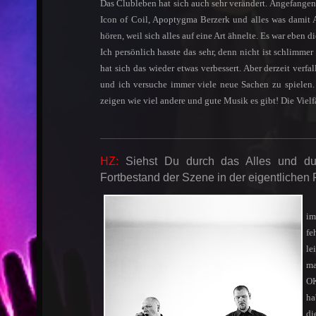
Das Clubleben hat sich auch sehr verändert. Angefangen
Icon of Coil, Apoptygma Berzerk und alles was damit 
hören, weil sich alles auf eine Art ähnelte. Es war eben d
Ich persönlich hasste das sehr, denn nicht ist schlimme
hat sich das wieder etwas verbessert. Aber derzeit verfa
und ich versuche immer viele neue Sachen zu spielen.
zeigen wie viel andere und gute Musik es gibt! Die Vie
HZ:
Siehst Du durch das Alles und du
Fortbestand der Szene in der eigentlichen 
im
fe
le
ma
OK
ha
di