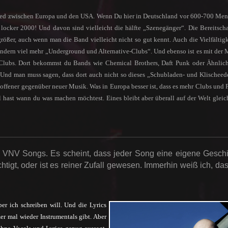
chied zwischen Europa und den USA. Wenn Du hier in Deutschland vor 600-700 Me
t locker 2000! Und davon sind vielleicht die hälfte „Szenegänger“. Die Bereitscha
rößer, auch wenn man die Band vielleicht nicht so gut kennt. Auch die Vielfältigk
sondern viel mehr „Underground und Alternative-Clubs“. Und ebenso ist es mit der 
en Clubs. Dort bekommst du Bands wie Chemical Brothers, Daft Punk oder Ähnlic
 Und man muss sagen, dass dort auch nicht so dieses „Schubladen- und Klischee
offener gegenüber neuer Musik. Was in Europa besser ist, dass es mehr Clubs und P
 hast wann du was machen möchtest. Eines bleibt aber überall auf der Welt gleic
 VNV Songs. Es scheint, dass jeder Song eine eigene Geschi
htigt, oder ist es reiner Zufall gewesen. Immerhin weiß ich, da
r ich schreiben will. Und die Lyrics
mer mal wieder Instrumentals gibt. Aber