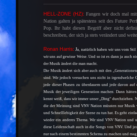
HELL-ZONE (HZ):
Fangen wir doch mal mi
Nation galten ja spätestens seit des Future Pe
Pop. Ihr habt diesen Begriff aber nicht defin
beschreiben, der sich ja stets verändert und weit
Ronan Harris:
J
a, natürlich haben wir uns vom Stil
wir uns auf gewisse Weise. Und so ist es dann ja auch ni
der Musik ändert die man macht.
Die Musik ändert sich aber auch mit den „Generationen
sind. Wir jedoch versuchen uns nicht in irgendwelche 
jede dieser Phasen zu überdauern und jede davon auf 
Musik der jeweiligen Generation machen. Dann hätten
kennt weiß, dass wir immer unser „Ding“ durchziehen. N
die der Meinung sind VNV Nation müssten nur Musik wi
und Schnelllebigkeit der Szene zu tun hat. Es geht einf
wieder ein anderes Thema. Wir sind VNV Nation und u
diese Leidenschaft auch in die Songs von VNV. Und jed
nur nach einem bestimmten Schema zu machen und mag au