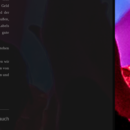
t Geld
od der
außen,
Labels
 gute
stehen
en wir
en von
on und
 auch