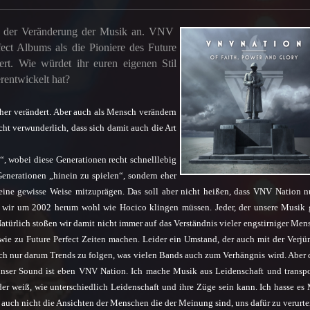
t der Veränderung der Musik an. VNV
rfect Albums als die Pioniere des Future
iert. Wie würdet ihr euren eigenen Stil
erentwickelt hat?
 her verändert. Aber auch als Mensch verändern
cht verwunderlich, dass sich damit auch die Art
“, wobei diese Generationen recht schnelllebig
Generationen „hinein zu spielen“, sondern eher
eine gewisse Weise mitzuprägen. Das soll aber nicht heißen, dass VNV Nation n
 wir um 2002 herum wohl wie Hocico klingen müssen. Jeder, der unsere Musik
atürlich stoßen wir damit nicht immer auf das Verständnis vieler engstirniger Men
e zu Future Perfect Zeiten machen. Leider ein Umstand, der auch mit der Verj
ach nur darum Trends zu folgen, was vielen Bands auch zum Verhängnis wird. Aber d
nser Sound ist eben VNV Nation. Ich mache Musik aus Leidenschaft und transpo
er weiß, wie unterschiedlich Leidenschaft und ihre Züge sein kann. Ich hasse es
ch nicht die Ansichten der Menschen die der Meinung sind, uns dafür zu verurte