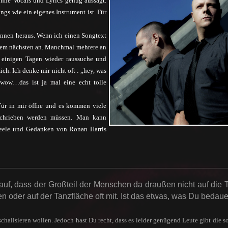
ohne Vocals und Lyrics genug aussagt.
ngs wie ein eigenes Instrument ist. Für
innen heraus. Wenn ich einen Songtext
 dem nächsten an. Manchmal mehrere an
 einigen Tagen wieder raussuche und
ch. Ich denke mir nicht oft : „hey, was
„wow…das ist ja mal eine echt tolle
 Tür in mir öffne und es kommen viele
schrieben werden müssen. Man kann
Seele und Gedanken von Ronan Harris
 auf, dass der Großteil der Menschen da draußen nicht auf die 
n oder auf der Tanzfläche oft mit. Ist das etwas, was Du bedaue
schalisieren wollen. Jedoch hast Du recht, dass es leider genügend Leute gibt die so