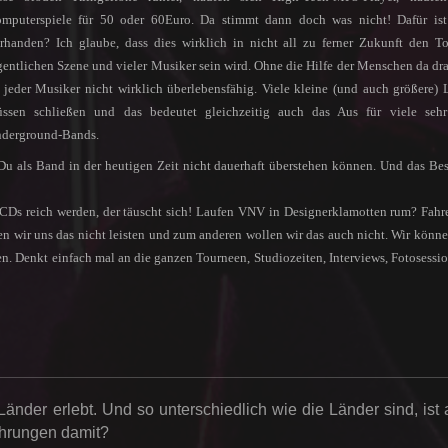
mputerspiele für 50 oder 60Euro. Da stimmt dann doch was nicht! Dafür is
rhanden? Ich glaube, dass dies wirklich in nicht all zu ferner Zukunft den T
gentlichen Szene und vieler Musiker sein wird. Ohne die Hilfe der Menschen da dr
t jeder Musiker nicht wirklich überlebensfähig. Viele kleine (und auch größere) 
ssen schließen und das bedeutet gleichzeitig auch das Aus für viele sehr
derground-Bands.
Du als Band in der heutigen Zeit nicht dauerhaft überstehen können. Und das Be
n CDs reich werden, der täuscht sich! Laufen VNV in Designerklamotten rum? Fahr
wir uns das nicht leisten und zum anderen wollen wir das auch nicht. Wir könn
ten. Denkt einfach mal an die ganzen Tourneen, Studiozeiten, Interviews, Fotosessi
Länder erlebt. Und so unterschiedlich wie die Länder sind, ist
ahrungen damit?