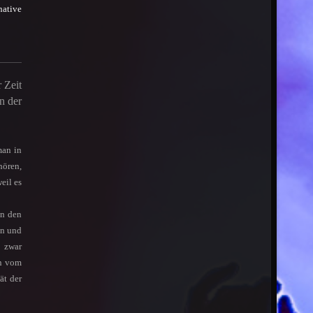
ative
 Zeit
n der
man in
hören,
eil es
on den
en und
d zwar
rn vom
ät der