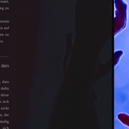
enant,
ong zu
 herum
bs auf
ßen zu
us.
 den
, dass
 dafür
 diese
e sich
 nicht
n, die
tändig
 sich