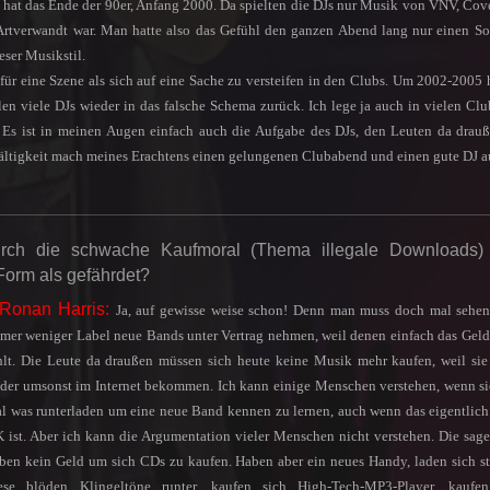
 hat das Ende der 90er, Anfang 2000. Da spielten die DJs nur Musik von VNV, Cov
Artverwandt war. Man hatte also das Gefühl den ganzen Abend lang nur einen S
ieser Musikstil.
r für eine Szene als sich auf eine Sache zu versteifen in den Clubs. Um 2002-2005
llen viele DJs wieder in das falsche Schema zurück. Ich lege ja auch in vielen Clu
 Es ist in meinen Augen einfach auch die Aufgabe des DJs, den Leuten da drau
lfältigkeit mach meines Erachtens einen gelungenen Clubabend und einen gute DJ a
rch die schwache Kaufmoral (Thema illegale Downloads)
Form als gefährdet?
Ronan Harris:
Ja, auf gewisse weise schon!
Denn man muss doch mal sehen
mer weniger Label neue Bands unter Vertrag nehmen, weil denen einfach das Geld
hlt. Die Leute da draußen müssen sich heute keine Musik mehr kaufen, weil sie
ider umsonst im Internet bekommen. Ich kann einige Menschen verstehen, wenn si
l was runterladen um eine neue Band kennen zu lernen, auch wenn das eigentlich
 ist. Aber ich kann die Argumentation vieler Menschen nicht verstehen. Die sage
ben kein Geld um sich CDs zu kaufen. Haben aber ein neues Handy, laden sich s
ese blöden Klingeltöne runter, kaufen sich High-Tech-MP3-Player, kaufen