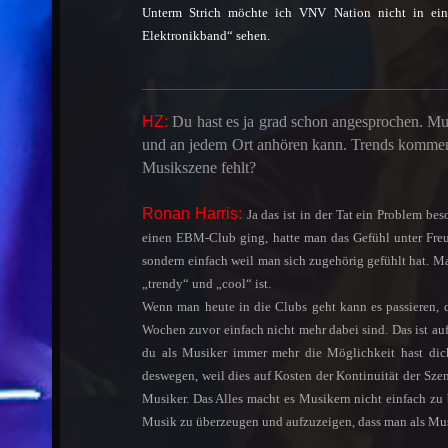
Unterm Strich möchte ich VNV Nation nicht in ein
Elektronikband“ sehen.
HZ:
Du hast es ja grad schon angesprochen. Mus
und an jedem Ort anhören kann. Trends kommen u
Musikszene fehlt?
Ronan Harris:
Ja das ist in der Tat ein Problem b
einen EBM-Club ging, hatte man das Gefühl unter Freun
sondern einfach weil man sich zugehörig gefühlt hat. Man
„trendy“ und „cool“ ist.
Wenn man heute in die Clubs geht kann es passieren,
Wochen zuvor einfach nicht mehr dabei sind. Das ist au
du als Musiker immer mehr die Möglichkeit hast dich
deswegen, weil dies auf Kosten der Kontinuität der S
Musiker. Das Alles macht es Musikern nicht einfach zu 
Musik zu überzeugen und aufzuzeigen, dass man als Musi