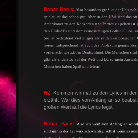
Ronan Harris:
Also besonders groß ist der Unters
spielst, ist das schon gut. Aber in den USA sind das of
Amerikaner zu den Konzerten und Parties zu gehen ist g
den Clubs! Es sind dort keine richtigen Gothic-Clubs, 
Sie ist bedeutend vielfältiger als in den europäisch
hören. Entsprechend ist auch das Publikum gemischter.
vorherrscht wie z.B. in Deutschland. Die Menschen sind 
gibt als anderswo auf der Welt und Du so mehr Auswahl
Menschen haben Spaß und feiern!
HZ:
Kommen wir mal zu den Lyrics in den
erzählt. War dies von Anfang an so beabsic
großen Wert auf die Lyrics legst.
Ronan Harris:
Also ich weiß von Anfang an worübe
sind mir in der Tat wirklich wichtig, selbst wenn es im