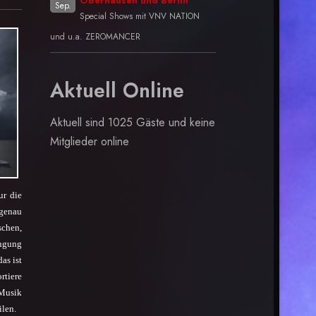
Oberhausen und Berlin
Sep.
Special Shows mit VNV NATION
und u.a. ZEROMANCER
Aktuell Online
Aktuell sind 1025 Gäste und keine
Mitglieder online
ur die
 genau
schen,
üngung
as ist
rtiere
 Musik
ilen.