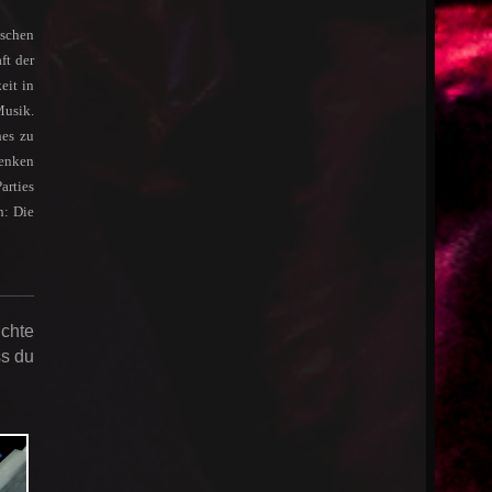
nschen
ft der
eit in
Musik.
hes zu
denken
arties
h: Die
chte
ss du