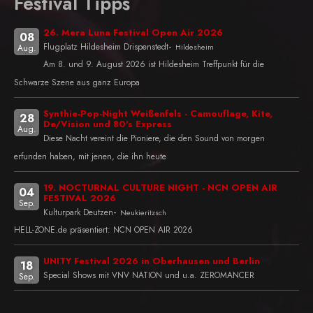
Festival Tipps
26. Mera Luna Festival Open Air 2026
08
-
Flugplatz Hildesheim Drispenstedt
Hildesheim
Aug.
Am 8. und 9. August 2026 ist Hildesheim Treffpunkt für die
Schwarze Szene aus ganz Europa
Synthie-Pop-Night Weißenfels - Camouflage, Kite,
28
De/Vision und 80's Express
Aug.
Diese Nacht vereint die Pioniere, die den Sound von morgen
erfunden haben, mit jenen, die ihn heute
19. NOCTURNAL CULTURE NIGHT - NCN OPEN AIR
04
FESTIVAL 2026
Sep.
-
Kulturpark Deutzen
Neukieritzsch
HELL-ZONE.de präsentiert: NCN OPEN AIR 2026
UNITY Festival 2026 in Oberhausen und Berlin
18
Special Shows mit VNV NATION und u.a. ZEROMANCER
Sep.