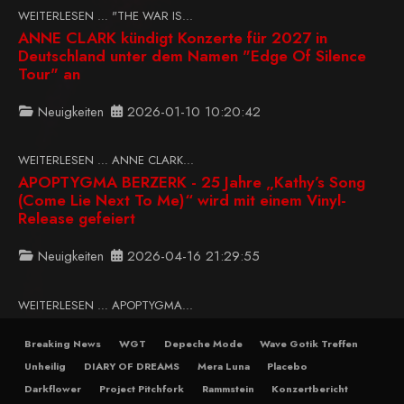
WEITERLESEN … "THE WAR IS...
ANNE CLARK kündigt Konzerte für 2027 in
Deutschland unter dem Namen "Edge Of Silence
Tour" an
Neuigkeiten
2026-01-10 10:20:42
WEITERLESEN … ANNE CLARK...
APOPTYGMA BERZERK - 25 Jahre „Kathy’s Song
(Come Lie Next To Me)“ wird mit einem Vinyl-
Release gefeiert
Neuigkeiten
2026-04-16 21:29:55
WEITERLESEN … APOPTYGMA...
Breaking News
WGT
Depeche Mode
Wave Gotik Treffen
Unheilig
DIARY OF DREAMS
Mera Luna
Placebo
Darkflower
Project Pitchfork
Rammstein
Konzertbericht