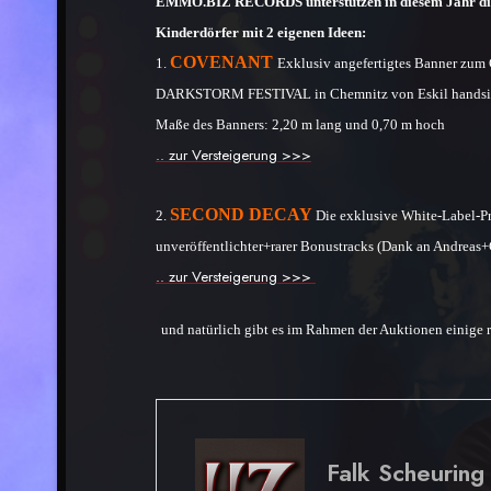
EMMO.BIZ RECORDS unterstützen in diesem Jahr die
Kinderdörfer mit 2 eigenen Ideen:
COVENANT
1.
Ex
k
lusiv angefertigtes Banner zu
DARKSTORM FESTIVAL in Chemnitz von Eskil handsig
Maße des Banners: 2,20 m lang und 0,70 m hoch
.. zur Versteigerung >>>
SECOND DECAY
2.
D
ie ex
k
lusive White-Label-P
unveröffentlichter+rarer Bonustracks (Dank an Andreas+
.. zur Versteigerung >>>
und natürlich gibt es
im
Rahmen der Auktionen
einige 
Falk Scheuring