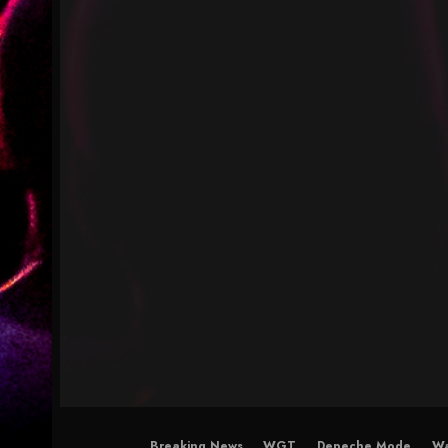
Breaking News
WGT
Depeche Mode
Wa