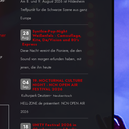
OS-
Am 8. und 9. August 2026 ist Hildesheim
Treffpunkt für die Schwarze Szene aus ganz
Europa
Synthie-Pop-Night
28
Weißenfels - Camouflage,
Aug.
Kite, De/Vision und 80's
Express
Diese Nacht vereint die Pioniere, die den
ge
Sound von morgen erfunden haben, mit
jenen, die ihn heute
19. NOCTURNAL CULTURE
04
NIGHT - NCN OPEN AIR
Sep.
FESTIVAL 2026
-
Kulturpark Deutzen
Neukieritzsch
HELL-ZONE.de präsentiert: NCN OPEN AIR
2026
UNITY Festival 2026 in
18