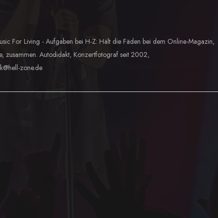
usic For Living - Aufgaben bei H-Z: Hält die Fäden bei dem Online-Magazin,
e, zusammen. Autodidakt, Konzertfotograf seit 2002,
lk@hell-zone.de