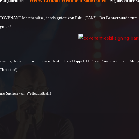
"Welle: Erdball-Weihnachtsauktionen"
 alljährlichen
zugunsten der S
m COVENANT-Merchandise, handsigniert von Eskil (TAK!) - Der Banner wurde zum
niert!
ressung der soeben wieder-veröffentlichten Doppel-LP "Taste" inclusive jeder Men
Christian!)
rare Sachen von Welle:Erdball
!