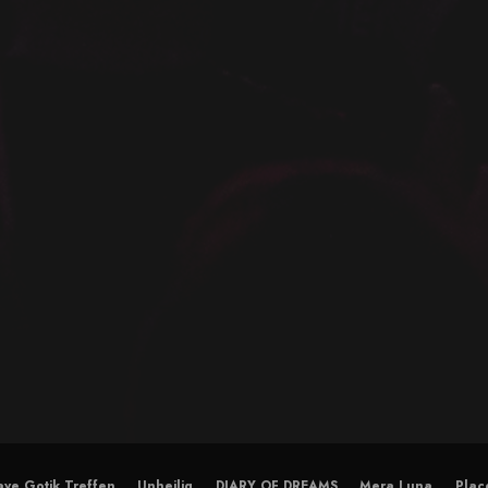
ve Gotik Treffen
Unheilig
DIARY OF DREAMS
Mera Luna
Plac