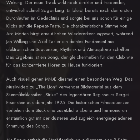
Wirkung. Der neue Track wirkt noch direkter und treibender,
entwickelt schnell Sogwirkung. Er bleibt bereits nach den ersten
Durchläufen im Gedächtnis und sorgte bei uns schon für einige
Klicks auf die Repeat-Taste. Die charakteristische Stimme von
Arc Morten birgt erneut hohen Wiedererkennungswert, während
Jan Wilking und Axel Tasler ein dichtes Fundament aus
elektronischen Sequenzen, Rhythmik und Atmosphäre schaffen.
Das Ergebnis ist ein Song, der gleichermaßen für den Club wie
für das konzentrierte Hören zu Hause funktioniert.
Auch visuell gehen MNÆ diesmal einen besonderen Weg. Das
Musikvideo zu „The Lion“ verwendet Bildmaterial aus dem
Stummfilmklassiker „Strike“ des legendären Regisseurs Sergei
Eisenstein aus dem Jahr 1925. Die historischen Filmsequenzen
verleihen dem Stück eine zusätzliche Ebene und harmonieren
erstaunlich gut mit der düsteren und zugleich energiegeladenen
Stimmung des Songs.
Als Bonus enthält die Veröffentlichung außerdem eine B-Seite: