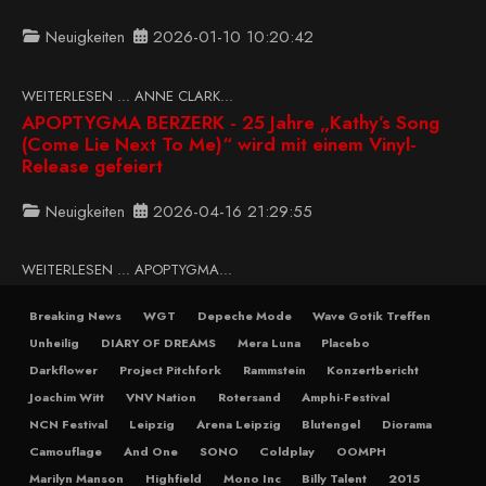
Neuigkeiten
2026-01-10 10:20:42
WEITERLESEN … ANNE CLARK...
APOPTYGMA BERZERK - 25 Jahre „Kathy’s Song
(Come Lie Next To Me)“ wird mit einem Vinyl-
Release gefeiert
Neuigkeiten
2026-04-16 21:29:55
WEITERLESEN … APOPTYGMA...
Breaking News
WGT
Depeche Mode
Wave Gotik Treffen
Unheilig
DIARY OF DREAMS
Mera Luna
Placebo
Darkflower
Project Pitchfork
Rammstein
Konzertbericht
Joachim Witt
VNV Nation
Rotersand
Amphi-Festival
NCN Festival
Leipzig
Arena Leipzig
Blutengel
Diorama
Camouflage
And One
SONO
Coldplay
OOMPH
Marilyn Manson
Highfield
Mono Inc
Billy Talent
2015