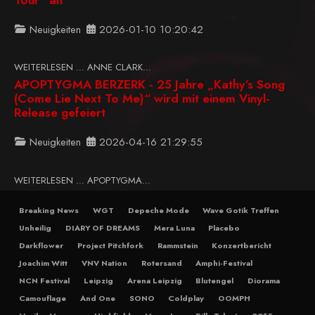
Neuigkeiten
2026-01-10 10:20:42
WEITERLESEN … ANNE CLARK...
APOPTYGMA BERZERK - 25 Jahre „Kathy’s Song
(Come Lie Next To Me)“ wird mit einem Vinyl-
Release gefeiert
Neuigkeiten
2026-04-16 21:29:55
WEITERLESEN … APOPTYGMA...
Breaking News
WGT
Depeche Mode
Wave Gotik Treffen
Unheilig
DIARY OF DREAMS
Mera Luna
Placebo
Darkflower
Project Pitchfork
Rammstein
Konzertbericht
Joachim Witt
VNV Nation
Rotersand
Amphi-Festival
NCN Festival
Leipzig
Arena Leipzig
Blutengel
Diorama
Camouflage
And One
SONO
Coldplay
OOMPH