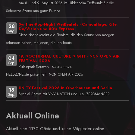
Am 8. und 9. August 2026 ist Hildesheim Treffpunkt für die
Schwarze Szene aus ganz Europa
Synthie-Pop-Night Weißenfels - Camouflage, Kite,
28
De/Vision und 80's Express
Aug.
Diese Nacht vereint die Pioniere, die den Sound von morgen
erfunden haben, mit jenen, die ihn heute
19. NOCTURNAL CULTURE NIGHT - NCN OPEN AIR
04
FESTIVAL 2026
Sep.
-
Kulturpark Deutzen
Neukieritzsch
HELL-ZONE.de präsentiert: NCN OPEN AIR 2026
UNITY Festival 2026 in Oberhausen und Berlin
18
Special Shows mit VNV NATION und u.a. ZEROMANCER
Sep.
Aktuell Online
Aktuell sind 1170 Gäste und keine Mitglieder online