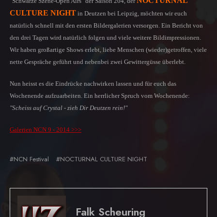
NOCTURNAL
"Schwarze Szene-Open Airs" der Saison 204, der
CULTURE NIGHT
in Deutzen bei Leipzig, möchten wir euch
natürlich schnell mit den ersten Bildergalerien versorgen. Ein Bericht von
den drei Tagen wird natürlich folgen und viele weitere Bildimpressionen.
Wir haben großartige Shows erlebt, liebe Menschen (wieder)getroffen, viele
nette Gespräche geführt und nebenbei zwei Gewittergüsse überlebt.
Nun heisst es die Eindrücke nachwirken lassen und für euch das
Wochenende aufzuarbeiten. Ein herrlicher Spruch vom Wochenende
:
"Scheiss auf Crystal - zieh Dir Deutzen rein!"
Galerien NCN 9 - 2014 >>>
#NCN Festival
#NOCTURNAL CULTURE NIGHT
Falk Scheuring