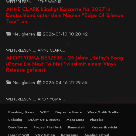
WEITERLESEN … "THE WAR IS...
ANNE CLARK kündigt Konzerte für 2027 in
Deutschland unter dem Namen "Edge Of Silence
Tour" an
Neuigkeiten
2026-01-10 10:20:42
WEITERLESEN … ANNE CLARK...
APOPTYGMA BERZERK - 25 Jahre „Kathy’s Song
(Come Lie Next To Me)“ wird mit einem Vinyl-
Release gefeiert
Neuigkeiten
2026-04-16 21:29:55
WEITERLESEN … APOPTYGMA...
Breaking News
WGT
Depeche Mode
Wave Gotik Treffen
Unheilig
DIARY OF DREAMS
Mera Luna
Placebo
Darkflower
Project Pitchfork
Rammstein
Konzertbericht
Joachim Witt
VNV Nation
Rotersand
Amphi-Festival