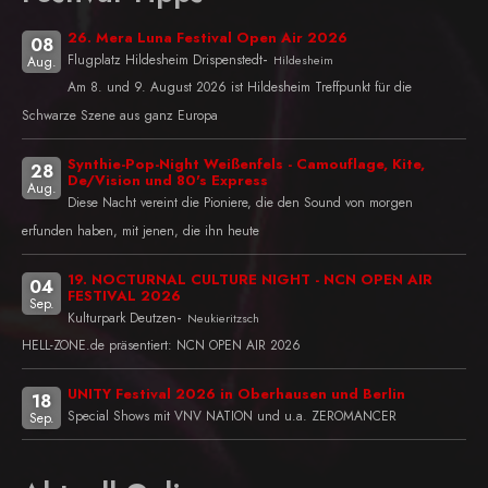
26. Mera Luna Festival Open Air 2026
08
-
Flugplatz Hildesheim Drispenstedt
Hildesheim
Aug.
Am 8. und 9. August 2026 ist Hildesheim Treffpunkt für die
Schwarze Szene aus ganz Europa
Synthie-Pop-Night Weißenfels - Camouflage, Kite,
28
De/Vision und 80's Express
Aug.
Diese Nacht vereint die Pioniere, die den Sound von morgen
erfunden haben, mit jenen, die ihn heute
19. NOCTURNAL CULTURE NIGHT - NCN OPEN AIR
04
FESTIVAL 2026
Sep.
-
Kulturpark Deutzen
Neukieritzsch
HELL-ZONE.de präsentiert: NCN OPEN AIR 2026
UNITY Festival 2026 in Oberhausen und Berlin
18
Special Shows mit VNV NATION und u.a. ZEROMANCER
Sep.