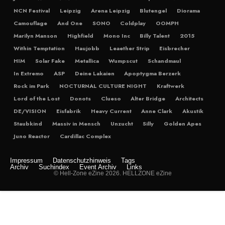
NCN Festival
Leipzig
Arena Leipzig
Blutengel
Diorama
Camouflage
And One
SONO
Coldplay
OOMPH
Marilyn Manson
Highfield
Mono Inc
Billy Talent
2015
Within Temptation
Haujobb
Leaether Strip
Eisbrecher
HIM
Solar Fake
Metallica
Wumpscut
Schandmaul
In Extremo
ASP
Deine Lakaien
Apoptygma Berzerk
Rock im Park
NOCTURNAL CULTURE NIGHT
Kraftwerk
Lord of the Lost
Donots
Clueso
Alter Bridge
Architects
DE/VISION
Eisfabrik
Heavy Current
Anne Clark
Akustik
Staubkind
Massiv in Mensch
Unzucht
Silly
Golden Apes
Juno Reactor
Cardillac Complex
Impressum
Datenschutzhinweis
Tags
Archiv
Suchindex
Event Archiv
Links
© Hell-Zone eZine 2026. HELLZONE eZine