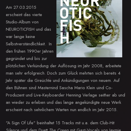
Am 27.03.2015
erscheint das vierte
Studio-Album von
NEUROTICFISH und das
war lange keine
Selbstverständlichkeit. In
den frühen 1990er Jahren
gegründet und bis zur
plötzlichen Verkündung der Auflösung im Jahr 2008, arbeitete
man sehr erfolgreich. Doch zum Glück mehrten sich bereits 4
Jahr später die Greüchte und Ankündigungen von neuem. Auf
den Bühnen sind Masternind Sascha Mario Klein uind Co-
Produzent und Live-Keyboarder Henning Verlage seither ab und
an wieder zu erleben und das lange angekündigte neue Werk
erscheint nach sehnlichem Warten nun endlich im Jahr 2015.
"A Sign Of Life" beinhaltet 15 Tracks mit u.a. dem Club-Hit
Silence
und dem Duett
The Creep
mit Gast-Vocals von Jaymie