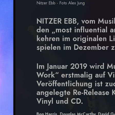
Nitzer Ebb - Foto Alex Jung
NITZER EBB, vom Musik
den „most influential a
kehren im originalen L
spielen im Dezember 
Im Januar 2019 wird M
Work“ erstmalig auf Vin
Veröffentlichung ist z
angelegte Re-Release 
Vinyl und CD.
Bon Harris, Douglas McCarthy, David 