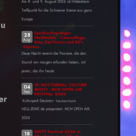
Am 8. und 9. August 2026 ist Hildesheim
Treffpunkt für die Schwarze Szene aus ganz
Europa
zu
Synthie-Pop-Night
28
Weißenfels - Camouflage,
Aug.
Kite, De/Vision und 80's
Express
Diese Nacht vereint die Pioniere, die den
Sound von morgen erfunden haben, mit
jenen, die ihn heute
19. NOCTURNAL CULTURE
04
NIGHT - NCN OPEN AIR
Sep.
FESTIVAL 2026
er
-
Kulturpark Deutzen
Neukieritzsch
HELL-ZONE.de präsentiert: NCN OPEN AIR
2026
UNITY Festival 2026 in
18