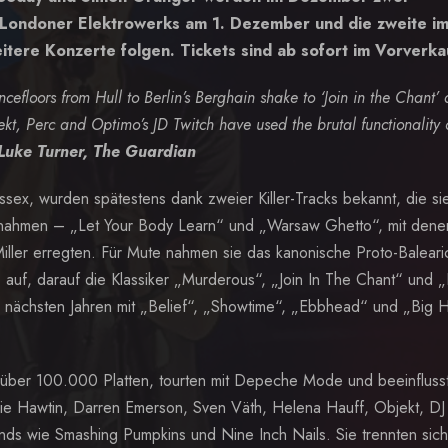
 Londoner Elektrowerks am 1. Dezember und die zweite i
tere Konzerte folgen. Tickets sind ab sofort im Vorverka
efloors from Hull to Berlin’s Berghain shake to ‘Join in the Chant’
kt, Perc and Optimo’s JD Twitch have used the brutal functionality 
Luke Turner, The Guardian
sex, wurden spätestens dank zweier Killer-Tracks bekannt, die si
nahmen – „Let Your Body Learn“ und „Warsaw Ghetto“, mit dene
Miller erregten. Für Mute nahmen sie das kanonische Proto-Baleari
auf, darauf die Klassiker „Murderous“, „Join In The Chant“ und „
 nächsten Jahren mit „Belief“, „Showtime“, „Ebbhead“ und „Big H
t über 100.000 Platten, tourten mit Depeche Mode und beeinfluss
e Hawtin, Darren Emerson, Sven Väth, Helena Hauff, Objekt, DJ
ds wie Smashing Pumpkins und Nine Inch Nails. Sie trennten sich