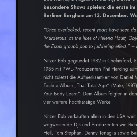
besondere Shows spielen: die erste im
Berliner Berghain am 13. Dezember. Wei
“Once overlooked, recent years have seen danc
‘Murderous’ as the likes of Helena Hauff, Obje
the Essex group’s pop to juddering effect.” –
Nitzer Ebb gegründet 1982 in Chelmsford, Es
1985 mit PWL-Produzenten Phil Harding auf
nicht zuletzt die Aufmerksamkeit von Daniel 
Techno-Album „That Total Age“ (Mute, 1987) 
Your Body Learn“. Dem Album folgten in den
vier weitere hochkarätige Werke.
Nitzer Ebb verkauften allein in den USA wei
wegweisende DJs und Produzenten wie Richi
Hell, Tom Stephan, Danny Tenaglia sowie Ban