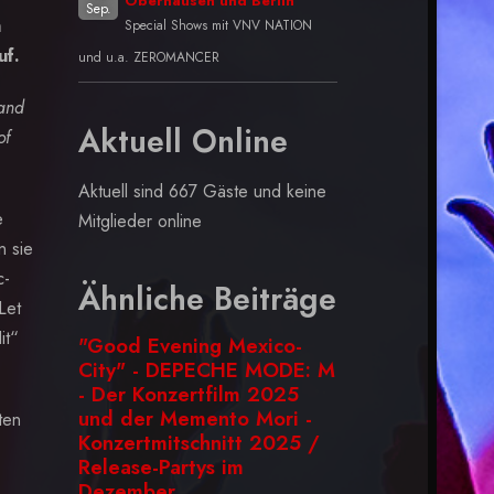
Oberhausen und Berlin
Sep.
m
Special Shows mit VNV NATION
uf.
und u.a. ZEROMANCER
 and
Aktuell Online
of
Aktuell sind 667 Gäste und keine
e
Mitglieder online
n sie
c-
Ähnliche Beiträge
Let
it“
"Good Evening Mexico-
City" - DEPECHE MODE: M
- Der Konzertfilm 2025
und der Memento Mori -
ten
Konzertmitschnitt 2025 /
Release-Partys im
Dezember