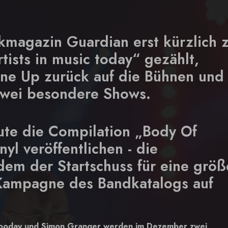
magazin Guardian erst kürzlich 
rtists in music today“ gezählt,
ine Up zurück auf die Bühnen und
zwei besondere Shows.
ute die Compilation „Body Of
yl veröffentlichen - die
udem der Startschuss für eine größ
Kampagne des Bandkatalogs auf
Gooday und Simon Granger werden im Dezember zwei