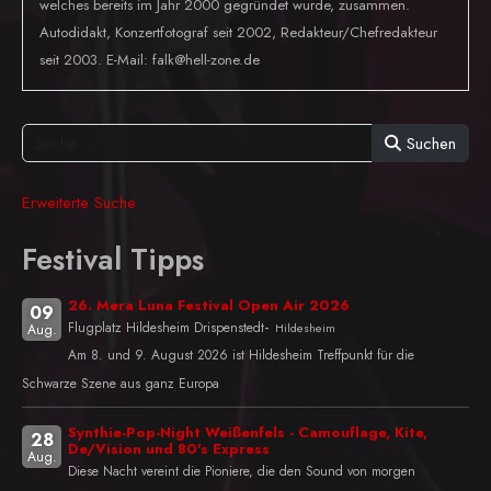
welches bereits im Jahr 2000 gegründet wurde, zusammen.
Autodidakt, Konzertfotograf seit 2002, Redakteur/Chefredakteur
seit 2003. E-Mail: falk@hell-zone.de
Suchen
Erweiterte Suche
Festival Tipps
26. Mera Luna Festival Open Air 2026
09
-
Flugplatz Hildesheim Drispenstedt
Hildesheim
Aug.
Am 8. und 9. August 2026 ist Hildesheim Treffpunkt für die
Schwarze Szene aus ganz Europa
Synthie-Pop-Night Weißenfels - Camouflage, Kite,
28
De/Vision und 80's Express
Aug.
Diese Nacht vereint die Pioniere, die den Sound von morgen