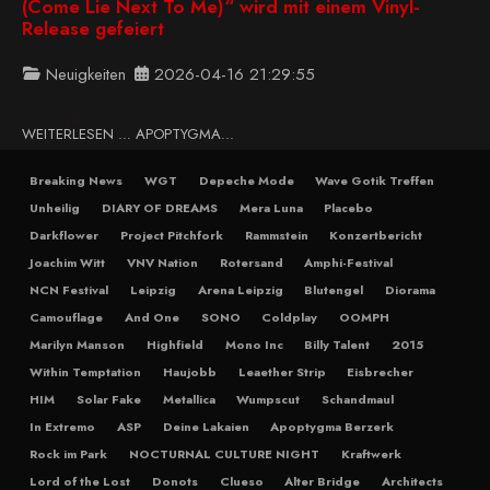
(Come Lie Next To Me)“ wird mit einem Vinyl-
Release gefeiert
Neuigkeiten
2026-04-16 21:29:55
WEITERLESEN … APOPTYGMA...
Breaking News
WGT
Depeche Mode
Wave Gotik Treffen
Unheilig
DIARY OF DREAMS
Mera Luna
Placebo
Darkflower
Project Pitchfork
Rammstein
Konzertbericht
Joachim Witt
VNV Nation
Rotersand
Amphi-Festival
NCN Festival
Leipzig
Arena Leipzig
Blutengel
Diorama
Camouflage
And One
SONO
Coldplay
OOMPH
Marilyn Manson
Highfield
Mono Inc
Billy Talent
2015
Within Temptation
Haujobb
Leaether Strip
Eisbrecher
HIM
Solar Fake
Metallica
Wumpscut
Schandmaul
In Extremo
ASP
Deine Lakaien
Apoptygma Berzerk
Rock im Park
NOCTURNAL CULTURE NIGHT
Kraftwerk
Lord of the Lost
Donots
Clueso
Alter Bridge
Architects