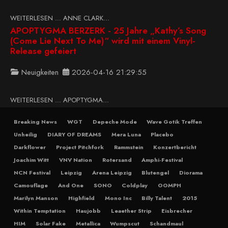
WEITERLESEN … ANNE CLARK...
APOPTYGMA BERZERK - 25 Jahre „Kathy’s Song
(Come Lie Next To Me)“ wird mit einem Vinyl-
Release gefeiert
Neuigkeiten
2026-04-16 21:29:55
WEITERLESEN … APOPTYGMA...
Breaking News
WGT
Depeche Mode
Wave Gotik Treffen
Unheilig
DIARY OF DREAMS
Mera Luna
Placebo
Darkflower
Project Pitchfork
Rammstein
Konzertbericht
Joachim Witt
VNV Nation
Rotersand
Amphi-Festival
NCN Festival
Leipzig
Arena Leipzig
Blutengel
Diorama
Camouflage
And One
SONO
Coldplay
OOMPH
Marilyn Manson
Highfield
Mono Inc
Billy Talent
2015
Within Temptation
Haujobb
Leaether Strip
Eisbrecher
HIM
Solar Fake
Metallica
Wumpscut
Schandmaul