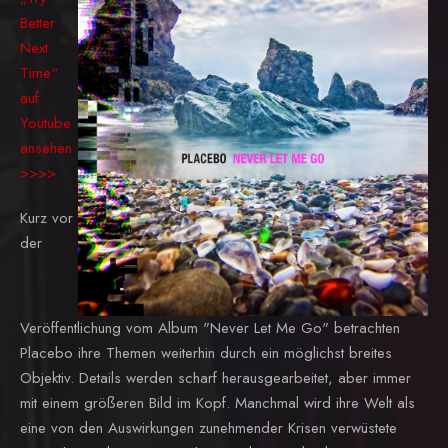
Better
Next
Time“
auf
Youtube
ansehen
>>>>
Kurz vor
der
Veröffentlichung vom Album "Never Let Me Go" betrachten
Placebo ihre Themen weiterhin durch ein möglichst breites
Objektiv. Details werden scharf herausgearbeitet, aber immer
mit einem größeren Bild im Kopf. Manchmal wird ihre Welt als
eine von den Auswirkungen zunehmender Krisen verwüstete