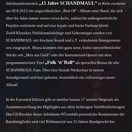
„15 Jahre SCHANDMAUL“
Jubiläumskonzerten
in Köln erscheint
am 30.8.2013 ein ungewöhnliches „Best Of“ - Album einer Band, die sich
über die Jahre immer weiter entwickelte, zahlreiche außergewöhnliche
Projekte realisierte und auf eine loyale und breite Fanbase blickt.
Zwölf Klassiker, Publikumslieblinge und Geheimtipps wurden von
SCHANDMAUL mit frischem Sound und z.T. veränderten Arrangements
neu eingespielt. Hinzu kommen drei ganz neue, bisher unveröffentlichte
Stücke wie „Herz aus Gold“ oder der Instrumental-Opener mit dem
„Folk ’n’ Roll“
programmatischen Titel
als spezieller Bonus für alle
SCHANDMAUL Fans. Über eine Stunde Werkschau in neuem
Soundgewand wird hier geboten, letztendlich ein vollwertiges neues
Album!
In der Extended Edition gibt es darüber hinaus 17 weitere Originale als
Zusammenstellung der Highlights aus allen bisherigen Veröffentlichungen.
Das CD-Booklet dieser Jubiläums-VÖ enthält persönliche Kommentare der
Bandmitglieder und viel Bildmaterial aus 15 Jahren Bandgeschichte.