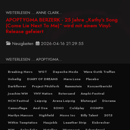
WEITERLESEN … ANNE CLARK...
APOPTYGMA BERZERK - 25 Jahre „Kathy’s Song
(Come Lie Next To Me)“ wird mit einem Vinyl-
Release gefeiert
Neuigkeiten
2026-04-16 21:29:55
WEITERLESEN … APOPTYGMA...
Breaking News
WGT
Depeche Mode
Wave Gotik Treffen
Unheilig
DIARY OF DREAMS
Mera Luna
Placebo
Darkflower
Project Pitchfork
Rammstein
Konzertbericht
Joachim Witt
VNV Nation
Rotersand
Amphi-Festival
NCN Festival
Leipzig
Arena Leipzig
Blutengel
Diorama
Camouflage
And One
SONO
Coldplay
OOMPH
Marilyn Manson
Highfield
Mono Inc
Billy Talent
2015
Within Temptation
Haujobb
Leaether Strip
Eisbrecher
HIM
Solar Fake
Metallica
Wumpscut
Schandmaul