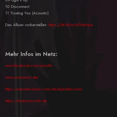
10 Disconnect
11 Trusting You (Acoustic)
Das Album vorberstellen:
https://ktr.lnk.to/inTheHaze
Mehr Infos im Netz:
www.facebook.com/sonofm
www.sonomusic.de/
https://neuwerk-music.com/de/kuenstler/sono
https://kontorrecords.de