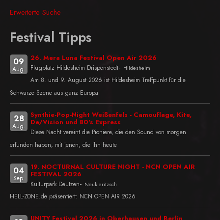
Erweiterte Suche
Festival Tipps
26. Mera Luna Festival Open Air 2026
09
-
Flugplatz Hildesheim Drispenstedt
Hildesheim
Aug.
Am 8. und 9. August 2026 ist Hildesheim Treffpunkt für die
Schwarze Szene aus ganz Europa
Synthie-Pop-Night Weißenfels - Camouflage, Kite,
28
De/Vision und 80's Express
Aug.
Diese Nacht vereint die Pioniere, die den Sound von morgen
erfunden haben, mit jenen, die ihn heute
19. NOCTURNAL CULTURE NIGHT - NCN OPEN AIR
04
FESTIVAL 2026
Sep.
-
Kulturpark Deutzen
Neukieritzsch
HELL-ZONE.de präsentiert: NCN OPEN AIR 2026
UNITY Festival 2026 in Oberhausen und Berlin