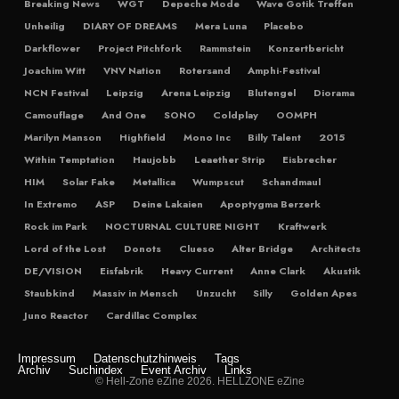
Breaking News
WGT
Depeche Mode
Wave Gotik Treffen
Unheilig
DIARY OF DREAMS
Mera Luna
Placebo
Darkflower
Project Pitchfork
Rammstein
Konzertbericht
Joachim Witt
VNV Nation
Rotersand
Amphi-Festival
NCN Festival
Leipzig
Arena Leipzig
Blutengel
Diorama
Camouflage
And One
SONO
Coldplay
OOMPH
Marilyn Manson
Highfield
Mono Inc
Billy Talent
2015
Within Temptation
Haujobb
Leaether Strip
Eisbrecher
HIM
Solar Fake
Metallica
Wumpscut
Schandmaul
In Extremo
ASP
Deine Lakaien
Apoptygma Berzerk
Rock im Park
NOCTURNAL CULTURE NIGHT
Kraftwerk
Lord of the Lost
Donots
Clueso
Alter Bridge
Architects
DE/VISION
Eisfabrik
Heavy Current
Anne Clark
Akustik
Staubkind
Massiv in Mensch
Unzucht
Silly
Golden Apes
Juno Reactor
Cardillac Complex
Impressum
Datenschutzhinweis
Tags
Archiv
Suchindex
Event Archiv
Links
© Hell-Zone eZine 2026. HELLZONE eZine