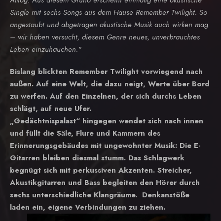
Alltag. Aus diesem Grund erscheint einmalig eine akustische
Single mit sechs Songs aus dem Hause Remember Twilight. So
angestaubt und abgetragen akustische Musik auch wirken mag
– wir haben versucht, diesem Genre neues, unverbrauchtes
Leben einzuhauchen."
Bislang blickten Remember Twilight vorwiegend nach
außen. Auf eine Welt, die dazu neigt, Werte über Bord
zu werfen. Auf den Einzelnen, der sich durchs Leben
schlägt, auf neue Ufer.
„Gedächtnispalast“ hingegen wendet sich nach innen
und füllt die Säle, Flure und Kammern des
Erinnerungsgebäudes mit ungewohnter Musik: Die E-
Gitarren bleiben diesmal stumm. Das Schlagwerk
begnügt sich mit perkussiven Akzenten. Streicher,
Akustikgitarren und Bass begleiten den Hörer durch
sechs unterschiedliche Klangräume. Denkanstöße
laden ein, eigene Verbindungen zu ziehen.