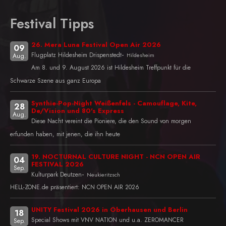
Festival Tipps
26. Mera Luna Festival Open Air 2026
09
-
Flugplatz Hildesheim Drispenstedt
Hildesheim
Aug.
Am 8. und 9. August 2026 ist Hildesheim Treffpunkt für die
Schwarze Szene aus ganz Europa
Synthie-Pop-Night Weißenfels - Camouflage, Kite,
28
De/Vision und 80's Express
Aug.
Diese Nacht vereint die Pioniere, die den Sound von morgen
erfunden haben, mit jenen, die ihn heute
19. NOCTURNAL CULTURE NIGHT - NCN OPEN AIR
04
FESTIVAL 2026
Sep.
-
Kulturpark Deutzen
Neukieritzsch
HELL-ZONE.de präsentiert: NCN OPEN AIR 2026
UNITY Festival 2026 in Oberhausen und Berlin
18
Special Shows mit VNV NATION und u.a. ZEROMANCER
Sep.