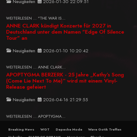
Neuigkeiten
2026-01-30 22:09:51
WEITERLESEN … "THE WAR IS...
ANNE CLARK kündigt Konzerte für 2027 in
Deutschland unter dem Namen "Edge Of Silence
Tour" an
Neuigkeiten
2026-01-10 10:20:42
WEITERLESEN … ANNE CLARK...
APOPTYGMA BERZERK - 25 Jahre „Kathy’s Song
(Come Lie Next To Me)“ wird mit einem Vinyl-
Release gefeiert
Neuigkeiten
2026-04-16 21:29:55
WEITERLESEN … APOPTYGMA...
Breaking News
WGT
Depeche Mode
Wave Gotik Treffen
Unheilig
DIARY OF DREAMS
Mera Luna
Placebo