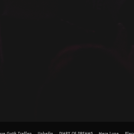
ve Gotik Treffen
Unheilig
DIARY OF DREAMS
Mera Luna
Plac