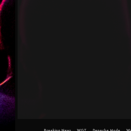
Breaking News
WGT
Depeche Mode
Wa