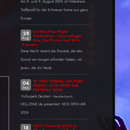
Am 8. und 9. August 2026 ist Hildesheim
Treffpunkt für die Schwarze Szene aus ganz
Europa
Synthie-Pop-Night
28
Weißenfels - Camouflage,
Aug.
Kite, De/Vision und 80's
Express
Diese Nacht vereint die Pioniere, die den
Sound von morgen erfunden haben, mit
jenen, die ihn heute
19. NOCTURNAL CULTURE
04
NIGHT - NCN OPEN AIR
Sep.
FESTIVAL 2026
-
Kulturpark Deutzen
Neukieritzsch
HELL-ZONE.de präsentiert: NCN OPEN AIR
2026
UNITY Festival 2026 in
18