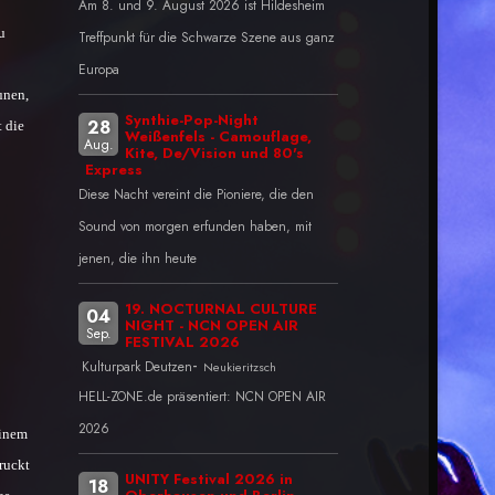
Am 8. und 9. August 2026 ist Hildesheim
u
Treffpunkt für die Schwarze Szene aus ganz
Europa
unen,
Synthie-Pop-Night
28
 die
Weißenfels - Camouflage,
Aug.
Kite, De/Vision und 80's
Express
Diese Nacht vereint die Pioniere, die den
Sound von morgen erfunden haben, mit
jenen, die ihn heute
19. NOCTURNAL CULTURE
04
NIGHT - NCN OPEN AIR
Sep.
FESTIVAL 2026
-
Kulturpark Deutzen
Neukieritzsch
HELL-ZONE.de präsentiert: NCN OPEN AIR
2026
einem
ruckt
UNITY Festival 2026 in
18