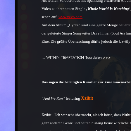
Als letzten Vorboten des mit Spannung erwarteten Album
Video zu ihrer neuen Single
‚Whole World Is Watching‘
sehen auf:
www.vevo.com
Auf dem Album „Hydra“ sind eine ganze Menge neuer und
der gefeierte Singer Songwriter Dave Pirner (Soul Asyl
Ehre. Die größte Überraschung dürfte jedoch die US-Hip
... WITHIN TEMPTATION
Tourdaten >>>
Das sagen die beteiligten Künstler zur Zusammenarbe
Xzibit
“And We Run”
featuring
Xzibit: “Ich war sehr überrascht, als ich hörte, dass 
ganz anderen Genre und hatten bislang keine wirkliche