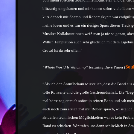
von ihrem epischen Sound, ihrem Auftreten und der Größ
blitzartig umgehauen und mir kamen sofort viele Ideen 
kurz danach mit Sharon und Robert skypte war endgültig 
meine Ideen und es war ein riesiger Spass diesen Track
Musiker-Kollaborationen weiß man ja nie so genau, aber
Within Temptation auch sehr glücklich mit dem Ergebnis
Crowd ist da sehr offen.”
Sou
“Whole World Is Watching”
featuring Dave Pirner (
“Als ich den Anruf bekam wusste ich, dass die Band aus
tolle Konzerte und die große Gastfreundschaft. Die “L
mal hörte zog er mich sofort in seinen Bann und sah mei
auch noch zum ersten mal mit Robert sprach, wusste ich
aktuellen technischen Möglichkeiten war es kein Probl
Band zu schicken. Wir trafen uns dann schließlich in Ams