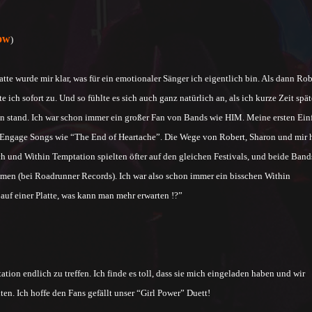
ow
)
e wurde mir klar, was für ein emotionaler Sänger ich eigentlich bin. Als dann Rob
ch sofort zu. Und so fühlte es sich auch ganz natürlich an, als ich kurze Zeit spät
n stand. Ich war schon immer ein großer Fan von Bands wie HIM. Meine ersten Ein
h Engage Songs wie “The End of Heartache”. Die Wege von Robert, Sharon und mir 
ch und Within Temptation spielten öfter auf den gleichen Festivals, und beide Band
men (bei Roadrunner Records). Ich war also schon immer ein bisschen Within
auf einer Platte, was kann man mehr erwarten !?”
ion endlich zu treffen. Ich finde es toll, dass sie mich eingeladen haben und wir
en. Ich hoffe den Fans gefällt unser “Girl Power” Duett!