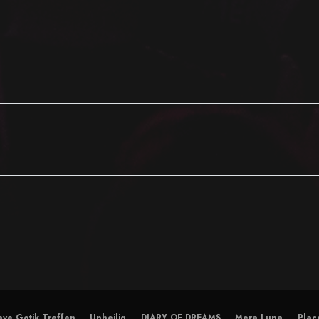
ve Gotik Treffen
Unheilig
DIARY OF DREAMS
Mera Luna
Plac