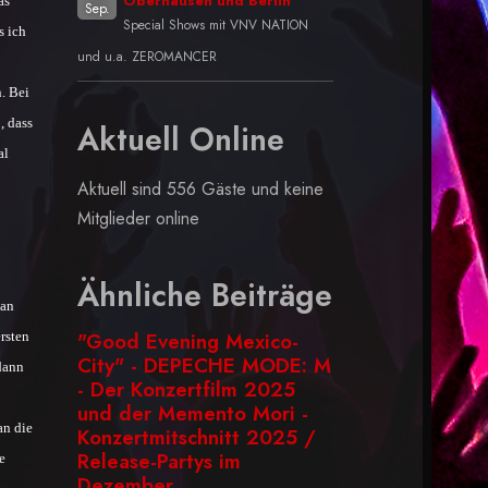
Oberhausen und Berlin
as
Sep.
Special Shows mit VNV NATION
s ich
und u.a. ZEROMANCER
. Bei
, dass
Aktuell Online
al
Aktuell sind 556 Gäste und keine
Mitglieder online
Ähnliche Beiträge
 an
"Good Evening Mexico-
rsten
City" - DEPECHE MODE: M
dann
- Der Konzertfilm 2025
und der Memento Mori -
an die
Konzertmitschnitt 2025 /
Release-Partys im
e
Dezember