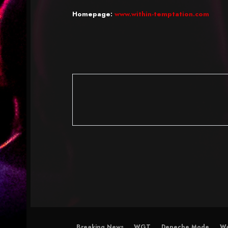
Homepage:
www.within-temptation.com
Breaking News
WGT
Depeche Mode
Wa