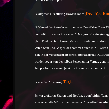
hatten sehr viel Spaß
Devil You Kn
“Dangerous”
featuring Howard Jones (
“Während der Aufnahmen zu unserer Devil You Know Platt
von Within Temptation wegen “Dangerous” anfragte sagte i
(dem Produzenten) Logan Mader im Studio in Kalifornie
waren Soul und Gospel, das hört man auch in Killswitc
sich in der Vergangenheit schon öfter gekreuzt: Killswit
wurden sogar von der selben Person unter Vertrag genom
Temptation Fan – und jetzt bin ich auch noch mit Xzibit 
Tarja
„Paradise“
featuring
Es war großartig Sharon und die Jungs von Within Temptat
zusammen die Möglichkeit hatten an “Paradise” zu arbeit