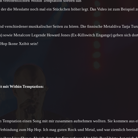
s veröffentlichten Within Temptation soeben das
, der die Messlatte noch mal ein Stückchen höher legt. Das Video ist zum Beispiel z
 verschiedener musikalischer Seiten zu hören. Die finnische Metaldiva Tarja Tur
um) sowie Metalcore Legende Howard Jones (Ex-Killswitch Engange) geben sich dort
 Hop Ikone Xzibit sein!
it mit Within Temptation:
Within Temptation einen Song mit mir zusammen aufnehmen wollten. Sie kommen aus 
 Verbindung zum Hip Hop. Ich mag guten Rock und Metal, und war ziemlich beeind