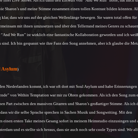
e ihrer Live Shows. Als ich dann den Entwurf von “And We Run” hörte, hat mich d
wie Sharon’s und meine Stimme zusammen einen tollen Kontrast bilden könnten. Al
klar, dass wir uns auf der gleichen Wellenlänge bewegen. Sie waren total offen für
 gemeinsam mit ihnen umzusetzen und über den Tellerrand meines Genres zu schauen
 “And We Run” ist wirklich eine fantastische Kollaboration geworden und ich weiß
 sind. Ich bin gespannt wie ihre Fans den Song annehmen, aber ich glaube die Met
l Asylum
)
 den Niederlanden kommt, ich war oft dort mit Soul Asylum und habe Erinnerungen
egende” von Within Temptation war mir zu Ohren gekommen. Als ich den Song zum e
nen Part zwischen den massiven Gitarren und Sharon’s großartiger Stimme. Als ich 
, dass wir die selbe Sprache sprechen in Sachen Musik und Songwriting. Mit den
em einen ersten Take meines Gesang sofort in meinem Heimstudio einzusingen und 
terdam und es stellte sich heraus, dass sie auch noch sehr coole Typen sind. Wir all