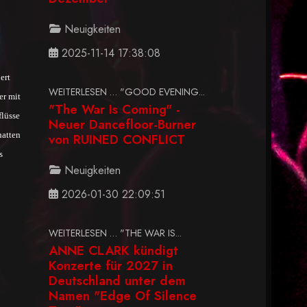
Neuigkeiten
2025-11-14 17:38:08
ert
WEITERLESEN … "GOOD EVENING...
er mit
"The War Is Coming" -
flüsse
Neuer Dancefloor-Burner
hatten
von RUINED CONFLICT
s
Neuigkeiten
2026-01-30 22:09:51
WEITERLESEN … "THE WAR IS...
ANNE CLARK kündigt
Konzerte für 2027 in
Deutschland unter dem
Namen "Edge Of Silence