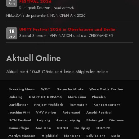
FESTIVAL 2026
Sep.
-
Kulturpark Deutzen
Neukieritzsch
HELL-ZONE.de präsentiert: NCN OPEN AIR 2026
UNITY Festival 2026 in Oberhausen und Berlin
18
Special Shows mit VNV NATION und u.a. ZEROMANCER
Sep.
Aktuell Online
Aktuell sind 1048 Gäste und keine Mitglieder online
Breaking News
WGT
Depeche Mode
Wave Gotik Treffen
Unheilig
DIARY OF DREAMS
Mera Luna
Placebo
Darkflower
Project Pitchfork
Rammstein
Konzertbericht
Joachim Witt
VNV Nation
Rotersand
Amphi-Festival
NCN Festival
Leipzig
Arena Leipzig
Blutengel
Diorama
Camouflage
And One
SONO
Coldplay
OOMPH
Marilyn Manson
Highfield
Mono Inc
Billy Talent
2015