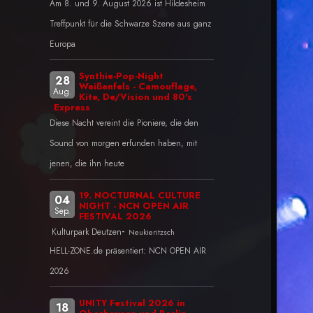
Am 8. und 9. August 2026 ist Hildesheim
Treffpunkt für die Schwarze Szene aus ganz
Europa
Synthie-Pop-Night
28
Weißenfels - Camouflage,
Aug.
Kite, De/Vision und 80's
Express
Diese Nacht vereint die Pioniere, die den
Sound von morgen erfunden haben, mit
jenen, die ihn heute
19. NOCTURNAL CULTURE
04
NIGHT - NCN OPEN AIR
Sep.
FESTIVAL 2026
-
Kulturpark Deutzen
Neukieritzsch
HELL-ZONE.de präsentiert: NCN OPEN AIR
2026
UNITY Festival 2026 in
18