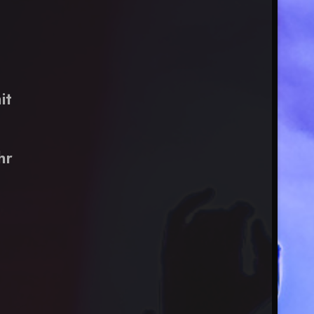
it
hr