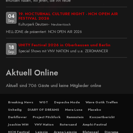
erfunden haben, mit jenen, die ihn heute
19. NOCTURNAL CULTURE NIGHT - NCN OPEN AIR
04
FESTIVAL 2026
Sep.
-
Kulturpark Deutzen
Neukieritzsch
HELL-ZONE.de präsentiert: NCN OPEN AIR 2026
UNITY Festival 2026 in Oberhausen und Berlin
18
Special Shows mit VNV NATION und u.a. ZEROMANCER
Sep.
Aktuell Online
Aktuell sind 706 Gäste und keine Mitglieder online
Breaking News
WGT
Depeche Mode
Wave Gotik Treffen
Unheilig
DIARY OF DREAMS
Mera Luna
Placebo
Darkflower
Project Pitchfork
Rammstein
Konzertbericht
Joachim Witt
VNV Nation
Rotersand
Amphi-Festival
NCN Festival
Leipzig
Arena Leipzig
Blutengel
Diorama