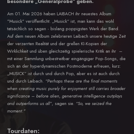
besondere „Generalprobe“ geben.
Am 01. Mai 2026 haben LAIBACH ihr neuestes Album
"Musick" veröffentlicht. „Musick“ ist, man kann das wohl
tatsächlich so sagen - bislang poppigsten Werk der Band.
Auf dem neuen Album zelebrieren Laibach unsere heutige Zeit
der verzerrten Realität und der grellen KI-Kopien der
Wirklichkeit und üben gleichzeitig spielerische Kritik an ihr –
mit einer Sammlung unbestreitbar eingängiger Pop-Songs, die
sich an der hyperdynamischen Postmoderne erfreuen, kurz:
„MUSICK“ ist durch und durch Pop, aber es ist auch durch
und durch Laibach.
“Perhaps these are the final moments
when creating music purely for enjoyment still carries broader
significance – before alien, generative intelligence outplays
and outperforms us all”
, sagen sie.
“So, we seized the
moment."
Tourdaten: