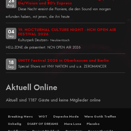
28
De/Vision und 80's Express
Aug.
Diese Nacht vereint die Pioniere, die den Sound von morgen
erfunden haben, mit jenen, die ihn heute
19. NOCTURNAL CULTURE NIGHT - NCN OPEN AIR
04
FESTIVAL 2026
Sep.
-
Kulturpark Deutzen
Neukieritzsch
HELL-ZONE.de präsentiert: NCN OPEN AIR 2026
UNITY Festival 2026 in Oberhausen und Berlin
18
Special Shows mit VNV NATION und u.a. ZEROMANCER
Sep.
Aktuell Online
Aktuell sind 1187 Gäste und keine Mitglieder online
Breaking News
WGT
Depeche Mode
Wave Gotik Treffen
Unheilig
DIARY OF DREAMS
Mera Luna
Placebo