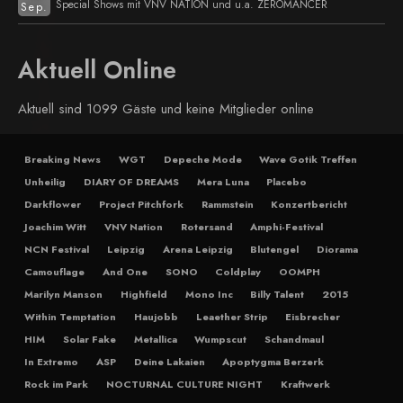
Special Shows mit VNV NATION und u.a. ZEROMANCER
Sep.
Aktuell Online
Aktuell sind 1099 Gäste und keine Mitglieder online
Breaking News
WGT
Depeche Mode
Wave Gotik Treffen
Unheilig
DIARY OF DREAMS
Mera Luna
Placebo
Darkflower
Project Pitchfork
Rammstein
Konzertbericht
Joachim Witt
VNV Nation
Rotersand
Amphi-Festival
NCN Festival
Leipzig
Arena Leipzig
Blutengel
Diorama
Camouflage
And One
SONO
Coldplay
OOMPH
Marilyn Manson
Highfield
Mono Inc
Billy Talent
2015
Within Temptation
Haujobb
Leaether Strip
Eisbrecher
HIM
Solar Fake
Metallica
Wumpscut
Schandmaul
In Extremo
ASP
Deine Lakaien
Apoptygma Berzerk
Rock im Park
NOCTURNAL CULTURE NIGHT
Kraftwerk