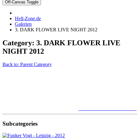
Off-Canvas Toggle
Hell-Zone.de
Galerien
3. DARK FLOWER LIVE NIGHT 2012
Category: 3. DARK FLOWER LIVE
NIGHT 2012
Back to: Parent Category
Funker Vogt ++ In Strict Confidence ++
Absolute Body Control ++ Chrom
++ Dearstrange ++ 1979
Leipzig - Werk II, Halle D - 29.09.2012
>> Bericht zum Festival >>
Subcategories