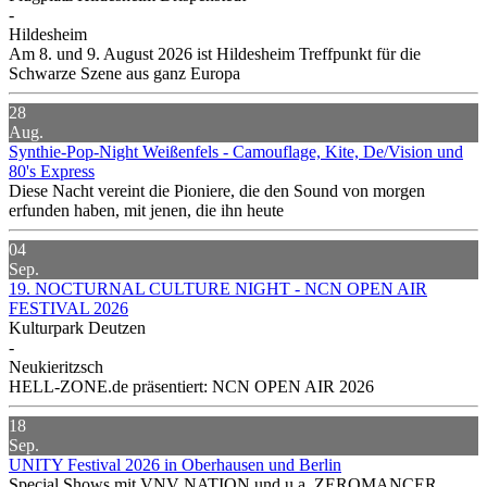
-
Hildesheim
Am 8. und 9. August 2026 ist Hildesheim Treffpunkt für die
Schwarze Szene aus ganz Europa
28
Aug.
Synthie-Pop-Night Weißenfels - Camouflage, Kite, De/Vision und
80's Express
Diese Nacht vereint die Pioniere, die den Sound von morgen
erfunden haben, mit jenen, die ihn heute
04
Sep.
19. NOCTURNAL CULTURE NIGHT - NCN OPEN AIR
FESTIVAL 2026
Kulturpark Deutzen
-
Neukieritzsch
HELL-ZONE.de präsentiert: NCN OPEN AIR 2026
18
Sep.
UNITY Festival 2026 in Oberhausen und Berlin
Special Shows mit VNV NATION und u.a. ZEROMANCER