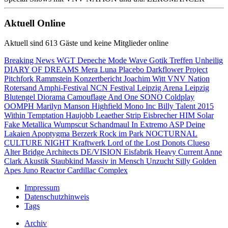
Aktuell Online
Aktuell sind 613 Gäste und keine Mitglieder online
Breaking News
WGT
Depeche Mode
Wave Gotik Treffen
Unheilig
DIARY OF DREAMS
Mera Luna
Placebo
Darkflower
Project
Pitchfork
Rammstein
Konzertbericht
Joachim Witt
VNV Nation
Rotersand
Amphi-Festival
NCN Festival
Leipzig
Arena Leipzig
Blutengel
Diorama
Camouflage
And One
SONO
Coldplay
OOMPH
Marilyn Manson
Highfield
Mono Inc
Billy Talent
2015
Within Temptation
Haujobb
Leaether Strip
Eisbrecher
HIM
Solar
Fake
Metallica
Wumpscut
Schandmaul
In Extremo
ASP
Deine
Lakaien
Apoptygma Berzerk
Rock im Park
NOCTURNAL
CULTURE NIGHT
Kraftwerk
Lord of the Lost
Donots
Clueso
Alter Bridge
Architects
DE/VISION
Eisfabrik
Heavy Current
Anne
Clark
Akustik
Staubkind
Massiv in Mensch
Unzucht
Silly
Golden
Apes
Juno Reactor
Cardillac Complex
Impressum
Datenschutzhinweis
Tags
Archiv