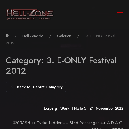
Hell-Zone.de
Galerien
3. E-ONLY Festival
2012
Category: 3. E-ONLY Festival
2012
Back to: Parent Category
Leipzig - Werk II Halle 5 - 24
. November 2012
Tyske Ludder ++
Blind Passenger ++
A.D.A.C.
32
CRASH ++