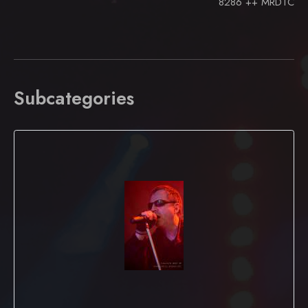
8286 ++
MRDTC
Subcategories