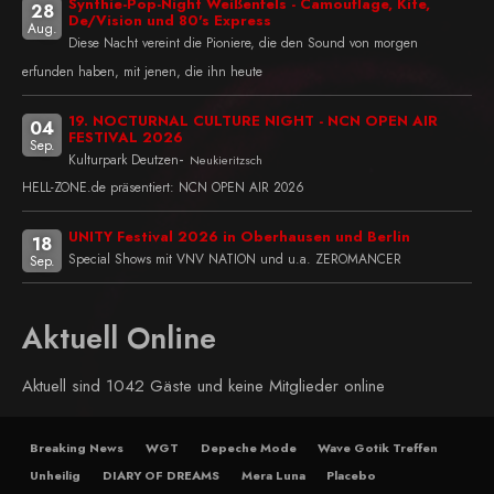
Synthie-Pop-Night Weißenfels - Camouflage, Kite,
28
De/Vision und 80's Express
Aug.
Diese Nacht vereint die Pioniere, die den Sound von morgen
erfunden haben, mit jenen, die ihn heute
19. NOCTURNAL CULTURE NIGHT - NCN OPEN AIR
04
FESTIVAL 2026
Sep.
-
Kulturpark Deutzen
Neukieritzsch
HELL-ZONE.de präsentiert: NCN OPEN AIR 2026
UNITY Festival 2026 in Oberhausen und Berlin
18
Special Shows mit VNV NATION und u.a. ZEROMANCER
Sep.
Aktuell Online
Aktuell sind 1042 Gäste und keine Mitglieder online
Breaking News
WGT
Depeche Mode
Wave Gotik Treffen
Unheilig
DIARY OF DREAMS
Mera Luna
Placebo