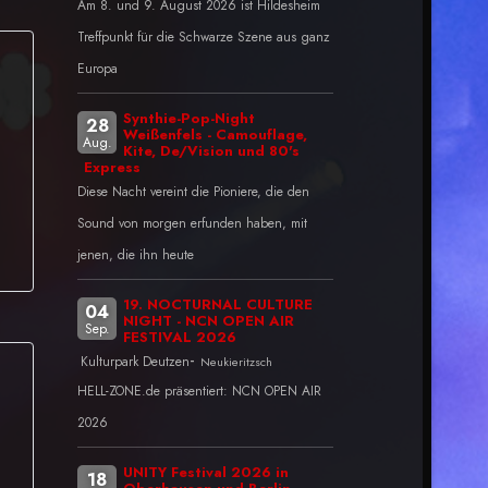
Am 8. und 9. August 2026 ist Hildesheim
Treffpunkt für die Schwarze Szene aus ganz
Europa
Synthie-Pop-Night
28
Weißenfels - Camouflage,
Aug.
Kite, De/Vision und 80's
Express
Diese Nacht vereint die Pioniere, die den
Sound von morgen erfunden haben, mit
jenen, die ihn heute
19. NOCTURNAL CULTURE
04
NIGHT - NCN OPEN AIR
Sep.
FESTIVAL 2026
-
Kulturpark Deutzen
Neukieritzsch
HELL-ZONE.de präsentiert: NCN OPEN AIR
2026
UNITY Festival 2026 in
18